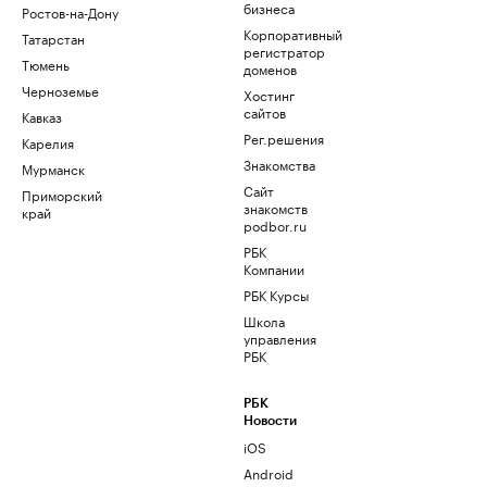
бизнеса
Ростов-на-Дону
Корпоративный
Татарстан
регистратор
Тюмень
доменов
Черноземье
Хостинг
сайтов
Кавказ
Рег.решения
Карелия
Знакомства
Мурманск
Сайт
Приморский
знакомств
край
podbor.ru
РБК
Компании
РБК Курсы
Школа
управления
РБК
РБК
Новости
iOS
Android