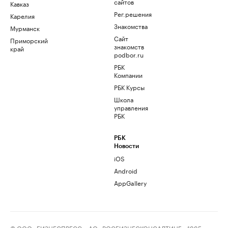
сайтов
Кавказ
Рег.решения
Карелия
Знакомства
Мурманск
Сайт
Приморский
знакомств
край
podbor.ru
РБК
Компании
РБК Курсы
Школа
управления
РБК
РБК
Новости
iOS
Android
AppGallery
© ООО «БИЗНЕСПРЕСС», АО «РОСБИЗНЕСКОНСАЛТИНГ», 1995–