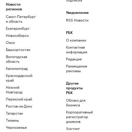
Новости
регионов
Уведомления
Санкт-Петербург
RSS Новости
и область
Екатеринбург
РБК
Новосибирск
О компании
Омск
Контактная
Башкортостан
информация
Вологодская
Редакция
область
Размещение
Калининград
рекламы
Краснодарский
край
Другие
Нижний
продукты
Новгород
РБК
Пермский край
Облако для
бизнеса
Ростов-на-Дону
Корпоративный
Татарстан
регистратор
Тюмень
доменов
Черноземье
Хостинг