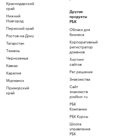
Краснодарский
край
Другие
Нижний
продукты
Новгород
РБК
Пермский край
Облако для
бизнеса
Ростов-на-Дону
Корпоративный
Татарстан
регистратор
Тюмень
доменов
Черноземье
Хостинг
сайтов
Кавказ
Рег.решения
Карелия
Знакомства
Мурманск
Сайт
Приморский
знакомств
край
podbor.ru
РБК
Компании
РБК Курсы
Школа
управления
РБК