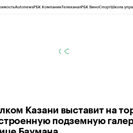
жимость
Autonews
РБК Компании
Телеканал
РБК Вино
Спорт
Школа упра
ипто
РБК Бизнес-среда
Дискуссионный клуб
Исследования
Кредитные 
рагентов
Политика
Экономика
Бизнес
Технологии и медиа
Финансы
Рын
лком Казани выставит на то
строенную подземную гале
лице Баумана