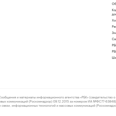
Об
Ко
до
Хо
Ре
Зн
Са
РБ
РБ
Шк
ения и материалы информационного агентства «РБК» (свидетельство о 
овых коммуникаций (Роскомнадзор) 09.12.2015 за номером ИА №ФС77-63848) 
 связи, информационных технологий и массовых коммуникаций (Роскомнадз