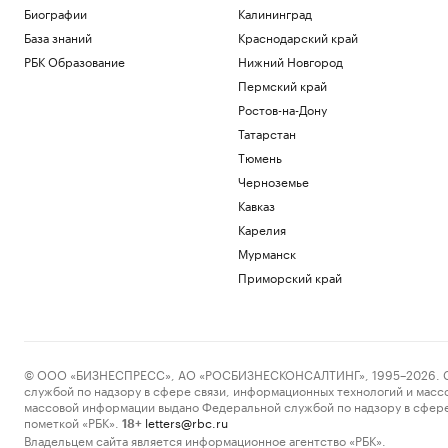
На подлете к Москве сбили три
Биографии
Калининград
беспилотника
База знаний
Краснодарский край
Политика
РБК Образование
Нижний Новгород
В Грузии назвали причину полного
блэкаута в стране
Пермский край
Общество
Ростов-на-Дону
В Германии увидели «сценарий
Татарстан
теракта» в инциденте с дроном в
аэропорту
Тюмень
Политика
Черноземье
Украина признала угрозой
Кавказ
нацбезопасности актрису из сериала
Карелия
«СашаТаня»
Мурманск
Политика
Reuters раскрыл одну из крупнейших
Приморский край
уступок Ирану в конфликте с США
Политика
Загрузить еще
© ООО «БИЗНЕСПРЕСС», АО «РОСБИЗНЕСКОНСАЛТИНГ», 1995–2026. Сообщ
службой по надзору в сфере связи, информационных технологий и масс
массовой информации выдано Федеральной службой по надзору в сфере
пометкой «РБК».
letters@rbc.ru
18+
Владельцем сайта является информационное агентство «РБК».