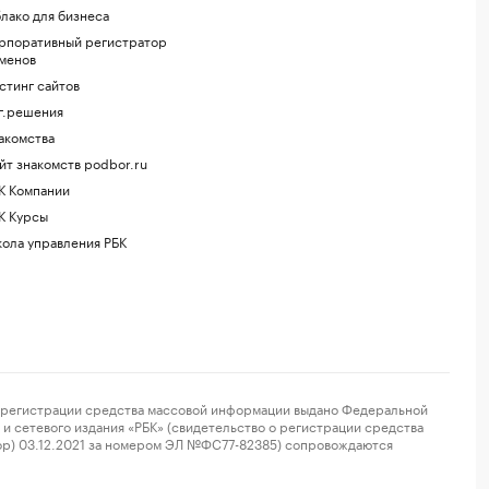
лако для бизнеса
рпоративный регистратор
менов
стинг сайтов
г.решения
акомства
йт знакомств podbor.ru
К Компании
К Курсы
ола управления РБК
регистрации средства массовой информации выдано Федеральной
и сетевого издания «РБК» (свидетельство о регистрации средства
ор) 03.12.2021 за номером ЭЛ №ФС77-82385) сопровождаются