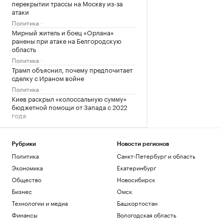
перекрытии трассы на Москву из-за
атаки
Политика
Мирный житель и боец «Орлана»
ранены при атаке на Белгородскую
область
Политика
Трамп объяснил, почему предпочитает
сделку с Ираном войне
Политика
Киев раскрыл «колоссальную сумму»
бюджетной помощи от Запада с 2022
года
Политика
Число закрытых за ночь российских
аэропортов выросло до восьми
Рубрики
Новости регионов
Политика
Политика
Санкт-Петербург и область
Залужный заявил, что Киев исчерпал
Экономика
Екатеринбург
ресурс вооружений в конфликте
Общество
Новосибирск
Политика
Бизнес
Омск
Лантратова заявила, что судьба более
300 курян неизвестна после вторжения
Технологии и медиа
Башкортостан
Политика
Финансы
Вологодская область