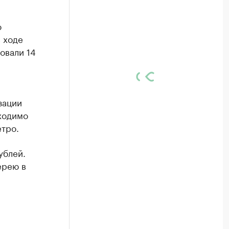
ю
 ходе
овали 14
зации
бходимо
етро.
ублей.
ерею в