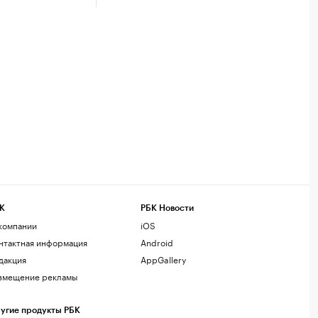
К
РБК Новости
компании
iOS
нтактная информация
Android
дакция
AppGallery
змещение рекламы
угие продукты РБК