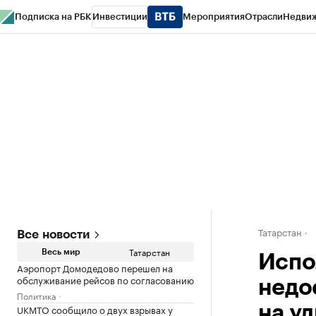
Подписка на РБК
Инвестиции
Мероприятия
Отрасли
Недви
РБК Life
Тренды
Визионеры
Национальные проекты
Город
Стиль
Кр
Спецпроекты СПб
Конференции СПб
Спецпроекты
Проверка конт
Татарстан
Все новости
Татарстан
Весь мир
Испо
Аэропорт Домодедово перешел на
обслуживание рейсов по согласованию
недо
Политика
UKMTO сообщило о двух взрывах у
на у