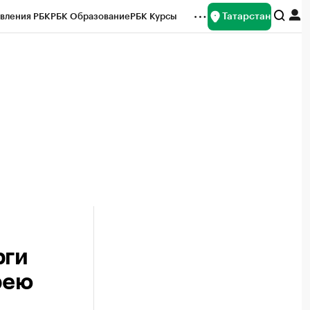
Татарстан
вления РБК
РБК Образование
РБК Курсы
рейтинги
Франшизы
Газета
ок наличной валюты
рги
рею