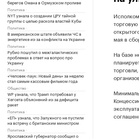
берегов Омана в Ормузском проливе
Политика
Исполком
NYT узнала о создании ЦРУ тайной
группы с целью раскола властей Кубы
торговую 
Политика
открытог
В американском штате объявили ЧС в
мая в сбо
энергетике из-за конфликта на Украине
Политика
Рубио пошутил о межгалактических
На базе н
проблемах в ответ на вопрос про
планируе
Украину
торговли,
Политика
«Человек-паук: Новый день» за неделю
организов
стал самым кассовым фильмом года
Общество
Минималь
WP узнала, что Трамп потребовал у
Хегсета объяснений из-за дефицита
Концессио
ракет
эксплуат
Политика
соглашен
«ЕП» узнала, что Залужного не пустили
на встречу с британским министром
Политика
Ярославский губернатор сообщил о