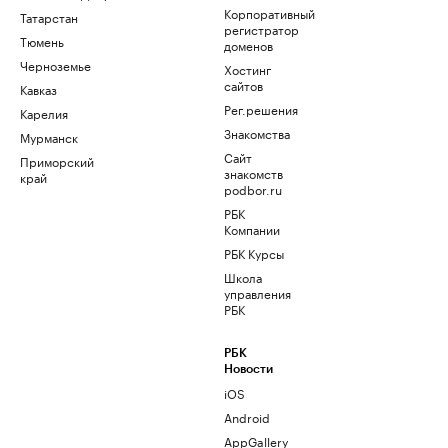
Корпоративный
Татарстан
регистратор
Тюмень
доменов
Черноземье
Хостинг
сайтов
Кавказ
Рег.решения
Карелия
Знакомства
Мурманск
Сайт
Приморский
знакомств
край
podbor.ru
РБК
Компании
РБК Курсы
Школа
управления
РБК
РБК
Новости
iOS
Android
AppGallery