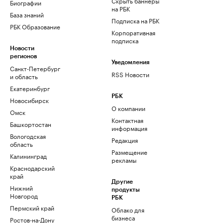
Скрыть баннеры
Биографии
на РБК
База знаний
Подписка на РБК
РБК Образование
Корпоративная
подписка
Новости
регионов
Уведомления
Санкт-Петербург
RSS Новости
и область
Екатеринбург
РБК
Новосибирск
О компании
Омск
Контактная
Башкортостан
информация
Вологодская
Редакция
область
Размещение
Калининград
рекламы
Краснодарский
край
Другие
Нижний
продукты
Новгород
РБК
Пермский край
Облако для
бизнеса
Ростов-на-Дону