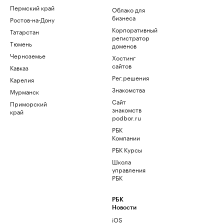
Пермский край
Облако для
бизнеса
Ростов-на-Дону
Корпоративный
Татарстан
регистратор
Тюмень
доменов
Черноземье
Хостинг
сайтов
Кавказ
Рег.решения
Карелия
Знакомства
Мурманск
Сайт
Приморский
знакомств
край
podbor.ru
РБК
Компании
РБК Курсы
Школа
управления
РБК
РБК
Новости
iOS