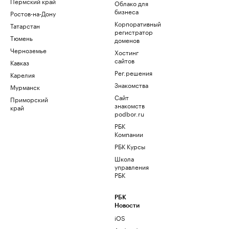
Пермский край
Облако для
бизнеса
Ростов-на-Дону
Корпоративный
Татарстан
регистратор
Тюмень
доменов
Черноземье
Хостинг
сайтов
Кавказ
Рег.решения
Карелия
Знакомства
Мурманск
Сайт
Приморский
знакомств
край
podbor.ru
РБК
Компании
РБК Курсы
Школа
управления
РБК
РБК
Новости
iOS