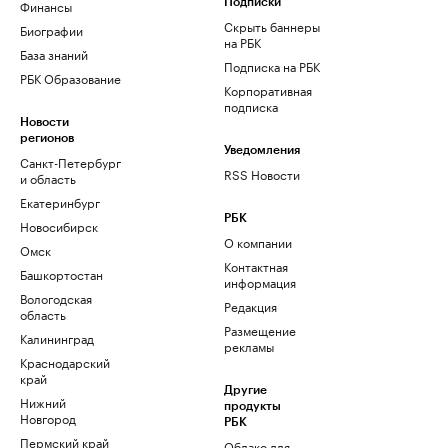
Финансы
Подписки
Скрыть баннеры
Биографии
на РБК
База знаний
Подписка на РБК
РБК Образование
Корпоративная
подписка
Новости
регионов
Уведомления
Санкт-Петербург
RSS Новости
и область
Екатеринбург
РБК
Новосибирск
О компании
Омск
Контактная
Башкортостан
информация
Вологодская
Редакция
область
Размещение
Калининград
рекламы
Краснодарский
край
Другие
Нижний
продукты
Новгород
РБК
Пермский край
Облако для