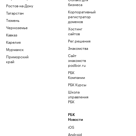
бизнеса
Ростов-на-Дону
Корпоративный
Татарстан
регистратор
Тюмень
доменов
Черноземье
Хостинг
сайтов
Кавказ
Рег.решения
Карелия
Знакомства
Мурманск
Сайт
Приморский
знакомств
край
podbor.ru
РБК
Компании
РБК Курсы
Школа
управления
РБК
РБК
Новости
iOS
Android