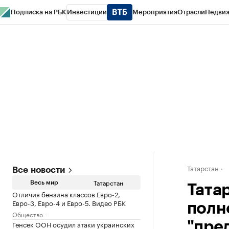
Подписка на РБК
Инвестиции
Мероприятия
Отрасли
Недви
РБК Life
Тренды
Визионеры
Национальные проекты
Город
Стиль
Кр
Спецпроекты СПб
Конференции СПб
Спецпроекты
Проверка конт
Татарстан
Все новости
Татарстан
Весь мир
Тата
Отличия бензина классов Евро-2,
Евро-3, Евро-4 и Евро-5. Видео РБК
полн
Общество
Генсек ООН осудил атаки украинских
"пре