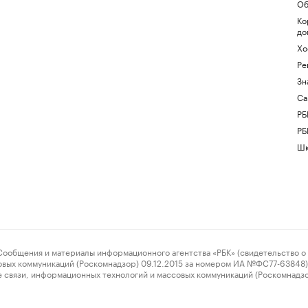
Об
Ко
до
Хо
Ре
Зн
Са
РБ
РБ
Шк
ения и материалы информационного агентства «РБК» (свидетельство о 
овых коммуникаций (Роскомнадзор) 09.12.2015 за номером ИА №ФС77-63848) 
 связи, информационных технологий и массовых коммуникаций (Роскомнадз