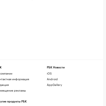
К
РБК Новости
компании
iOS
нтактная информация
Android
дакция
AppGallery
змещение рекламы
угие продукты РБК