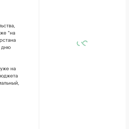
ьства,
же "на
рстана
 дню
уже на
бюджета
иальный,