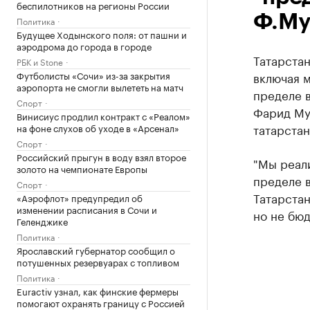
беспилотников на регионы России
Ф.Му
Политика
Будущее Ходынского поля: от пашни и
аэродрома до города в городе
Татарстан
РБК и Stone
Футболисты «Сочи» из-за закрытия
включая м
аэропорта не смогли вылететь на матч
пределе в
Спорт
Фарид Му
Винисиус продлил контракт с «Реалом»
татарстан
на фоне слухов об уходе в «Арсенал»
Спорт
Российский прыгун в воду взял второе
"Мы реали
золото на чемпионате Европы
пределе в
Спорт
Татарста
«Аэрофлот» предупредил об
изменении расписания в Сочи и
но не бюд
Геленджике
Политика
Ярославский губернатор сообщил о
потушенных резервуарах с топливом
Политика
Euractiv узнал, как финские фермеры
помогают охранять границу с Россией