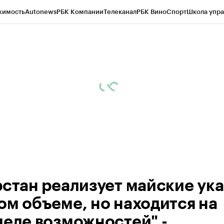
жимость
Autonews
РБК Компании
Телеканал
РБК Вино
Спорт
Школа упра
ипто
РБК Бизнес-среда
Дискуссионный клуб
Исследования
Кредитные 
рагентов
Политика
Экономика
Бизнес
Технологии и медиа
Финансы
Рын
рстан реализует майские ука
ом объеме, но находится на
деле возможностей" -