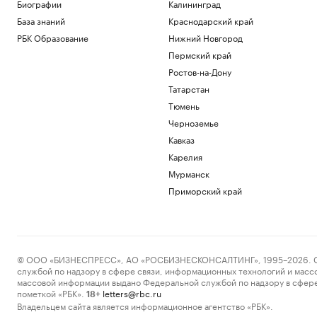
Биографии
Калининград
Экономика
База знаний
Краснодарский край
РЖД обсудили с Китаем возобновление
сообщения между Иркутском и
РБК Образование
Нижний Новгород
Пекином
Пермский край
Общество
Ростов-на-Дону
ЕК не увидела связи России с
миграционным кризисом в Сеуте
Татарстан
Политика
Тюмень
За день в регионах России сбили 281
Черноземье
украинский беспилотник
Кавказ
Политика
Карелия
В Киеве заявили о 16 тыс. иностранцев
в рядах ВСУ
Мурманск
Политика
Приморский край
Загрузить еще
© ООО «БИЗНЕСПРЕСС», АО «РОСБИЗНЕСКОНСАЛТИНГ», 1995–2026. Сообщ
службой по надзору в сфере связи, информационных технологий и масс
массовой информации выдано Федеральной службой по надзору в сфере
пометкой «РБК».
letters@rbc.ru
18+
Владельцем сайта является информационное агентство «РБК».