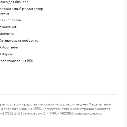
лако для бизнеса
рпоративный регистратор
менов
стинг сайтов
г.решения
акомства
йт знакомств podbor.ru
К Компании
К Курсы
ола управления РБК
регистрации средства массовой информации выдано Федеральной
и сетевого издания «РБК» (свидетельство о регистрации средства
ор) 03.12.2021 за номером ЭЛ №ФС77-82385) сопровождаются