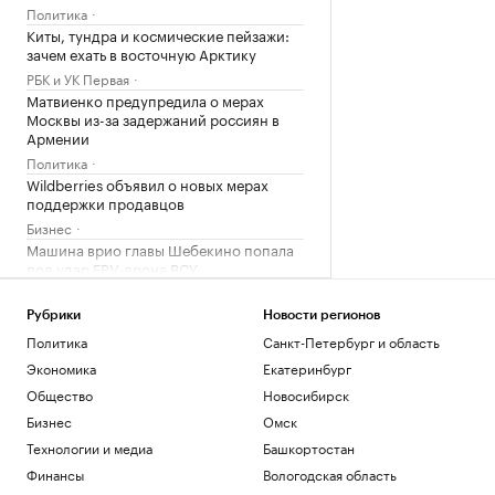
Политика
Киты, тундра и космические пейзажи:
зачем ехать в восточную Арктику
РБК и УК Первая
Матвиенко предупредила о мерах
Москвы из-за задержаний россиян в
Армении
Политика
Wildberries объявил о новых мерах
поддержки продавцов
Бизнес
Машина врио главы Шебекино попала
под удар FPV‑дрона ВСУ
Политика
Командир 76-й дивизии ВДВ доложил
Рубрики
Новости регионов
Путину об обстановке у Доброполья
Политика
Санкт-Петербург и область
Политика
Экономика
Екатеринбург
Минобороны заявило об ударе по
Общество
Новосибирск
складам и логистическому хабу под
Киевом
Бизнес
Омск
Политика
Технологии и медиа
Башкортостан
Минфин оценит учет расходов
Финансы
Вологодская область
компаний на оборону