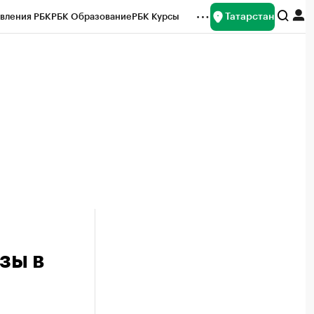
Татарстан
вления РБК
РБК Образование
РБК Курсы
рейтинги
Франшизы
Газета
ок наличной валюты
зы в