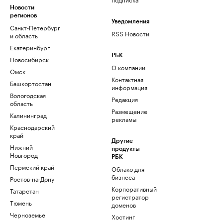
Новости
регионов
Уведомления
Санкт-Петербург
RSS Новости
и область
Екатеринбург
РБК
Новосибирск
О компании
Омск
Контактная
Башкортостан
информация
Вологодская
Редакция
область
Размещение
Калининград
рекламы
Краснодарский
край
Другие
Нижний
продукты
Новгород
РБК
Пермский край
Облако для
бизнеса
Ростов-на-Дону
Корпоративный
Татарстан
регистратор
Тюмень
доменов
Черноземье
Хостинг