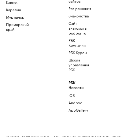
сайтов
Кавказ
Рег.решения
Карелия
Знакомства
Мурманск
Сайт
Приморский
знакомств
край
podbor.ru
РБК
Компании
РБК Курсы
Школа
управления
РБК
РБК
Новости
iOS
Android
AppGallery
© ООО «БИЗНЕСПРЕСС», АО «РОСБИЗНЕСКОНСАЛТИНГ», 1995–