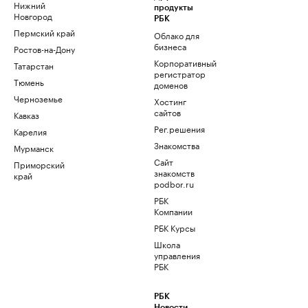
Нижний
продукты
Новгород
РБК
Пермский край
Облако для
бизнеса
Ростов-на-Дону
Корпоративный
Татарстан
регистратор
Тюмень
доменов
Черноземье
Хостинг
сайтов
Кавказ
Рег.решения
Карелия
Знакомства
Мурманск
Сайт
Приморский
знакомств
край
podbor.ru
РБК
Компании
РБК Курсы
Школа
управления
РБК
РБК
Новости