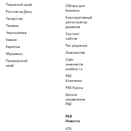
Пермский край
Облако для
бизнеса
Ростов-на-Дону
Корпоративный
Татарстан
регистратор
Тюмень
доменов
Черноземье
Хостинг
сайтов
Кавказ
Рег.решения
Карелия
Знакомства
Мурманск
Сайт
Приморский
знакомств
край
podbor.ru
РБК
Компании
РБК Курсы
Школа
управления
РБК
РБК
Новости
iOS