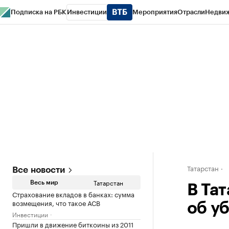
Подписка на РБК
Инвестиции
Мероприятия
Отрасли
Недви
РБК Life
Тренды
Визионеры
Национальные проекты
Город
Стиль
Кр
Спецпроекты СПб
Конференции СПб
Спецпроекты
Проверка конт
Татарстан
Все новости
Татарстан
Весь мир
В Та
Страхование вкладов в банках: сумма
возмещения, что такое АСВ
об у
Инвестиции
Пришли в движение биткоины из 2011