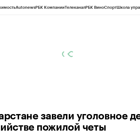
жимость
Autonews
РБК Компании
Телеканал
РБК Вино
Спорт
Школа упра
ипто
РБК Бизнес-среда
Дискуссионный клуб
Исследования
Кредитные 
рагентов
Политика
Экономика
Бизнес
Технологии и медиа
Финансы
Рын
тарстане завели уголовное д
бийстве пожилой четы