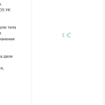
.
105 УК
шли тела
и
ранения
а двое
я,