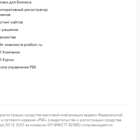
лако для бизнеса
рпоративный регистратор
менов
стинг сайтов
г.решения
акомства
йт знакомств podbor.ru
К Компании
К Курсы
ола управления РБК
регистрации средства массовой информации выдано Федеральной
и сетевого издания «РБК» (свидетельство о регистрации средства
ор) 03.12.2021 за номером ЭЛ №ФС77-82385) сопровождаются