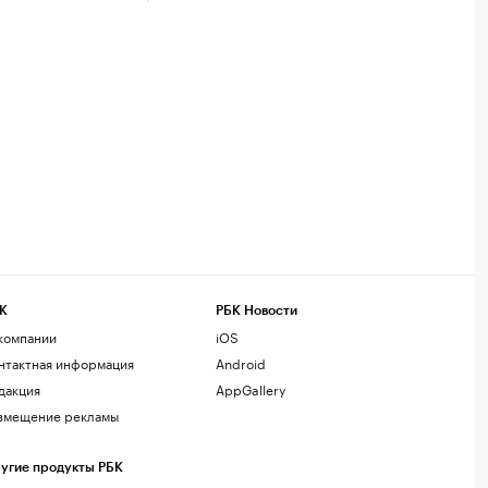
К
РБК Новости
компании
iOS
нтактная информация
Android
дакция
AppGallery
змещение рекламы
угие продукты РБК