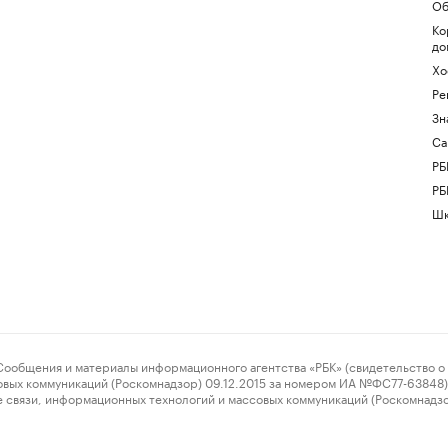
Об
Ко
до
Хо
Ре
Зн
Са
РБ
РБ
Шк
ения и материалы информационного агентства «РБК» (свидетельство о 
овых коммуникаций (Роскомнадзор) 09.12.2015 за номером ИА №ФС77-63848) 
 связи, информационных технологий и массовых коммуникаций (Роскомнадз