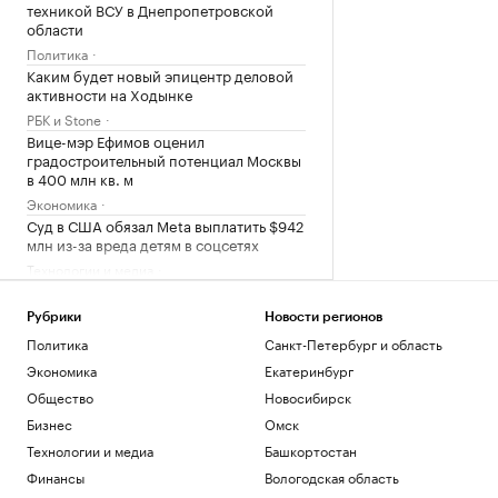
техникой ВСУ в Днепропетровской
области
Политика
Каким будет новый эпицентр деловой
активности на Ходынке
РБК и Stone
Вице-мэр Ефимов оценил
градостроительный потенциал Москвы
в 400 млн кв. м
Экономика
Суд в США обязал Meta выплатить $942
млн из-за вреда детям в соцсетях
Технологии и медиа
Минобороны заявило о контроле над
Анискино в Харьковской области
Рубрики
Новости регионов
Политика
Политика
Санкт-Петербург и область
Российский боец ММА Ядуллаев
Экономика
Екатеринбург
получил условный срок за хранение
амфетамина
Общество
Новосибирск
Спорт
Бизнес
Омск
Громкий звук в Москве объяснили
Технологии и медиа
Башкортостан
самолетом на сверхзвуковой скорости
Финансы
Вологодская область
Общество