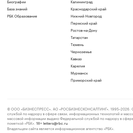
Биографии
Калининград
Минцифры исключило ограничения на
доступ детей в соцсети
База знаний
Краснодарский край
Общество
РБК Образование
Нижний Новгород
Компании начнут нанимать ИИ-
Пермский край
сотрудников: появится ли новый
рынок труда
Ростов-на-Дону
Подписка на РБК
Татарстан
Три человека пострадали при ударе
Тюмень
БПЛА по Белгороду
Черноземье
Политика
Кавказ
Как инвесткомпания защитила
маржинальность агробизнеса от
Карелия
валютных рисков
Мурманск
Компании
Приморский край
В Москве выбрали лучшие
градостроительные проекты. Как они
выглядят
Недвижимость
© ООО «БИЗНЕСПРЕСС», АО «РОСБИЗНЕСКОНСАЛТИНГ», 1995–2026. Сообщ
Загрузить еще
службой по надзору в сфере связи, информационных технологий и масс
массовой информации выдано Федеральной службой по надзору в сфере
пометкой «РБК».
letters@rbc.ru
18+
Владельцем сайта является информационное агентство «РБК».