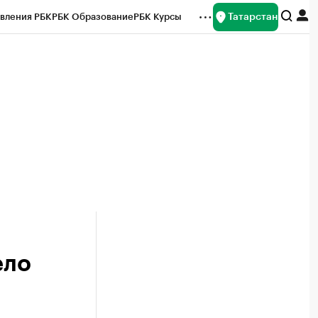
Татарстан
вления РБК
РБК Образование
РБК Курсы
рейтинги
Франшизы
Газета
ок наличной валюты
ело