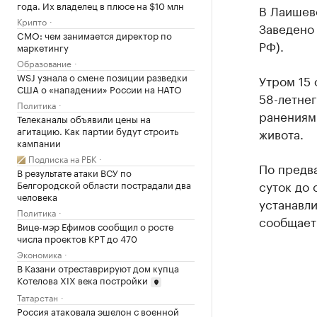
года. Их владелец в плюсе на $10 млн
В Лаишев
Крипто
Заведено 
CMO: чем занимается директор по
РФ).
маркетингу
Образование
WSJ узнала о смене позиции разведки
Утром 15 
США о «нападении» России на НАТО
58-летнег
Политика
ранениям
Телеканалы объявили цены на
агитацию. Как партии будут строить
живота.
кампании
Подписка на РБК
По предв
В результате атаки ВСУ по
суток до
Белгородской области пострадали два
человека
устанавли
Политика
сообщает 
Вице-мэр Ефимов сообщил о росте
числа проектов КРТ до 470
Экономика
В Казани отреставрируют дом купца
Котелова XIX века постройки
Татарстан
Россия атаковала эшелон с военной