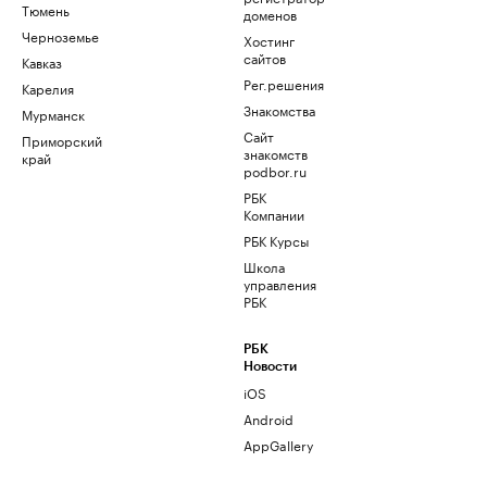
Тюмень
доменов
Черноземье
Хостинг
сайтов
Кавказ
Рег.решения
Карелия
Знакомства
Мурманск
Сайт
Приморский
знакомств
край
podbor.ru
РБК
Компании
РБК Курсы
Школа
управления
РБК
РБК
Новости
iOS
Android
AppGallery