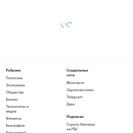
Рубрики
Социальные
сети
Политика
ВКонтакте
Экономика
Одноклассники
Общество
Telegram
Бизнес
Дзен
Технологии и
медиа
Финансы
Подписки
Скрыть баннеры
Биографии
на РБК
База знаний