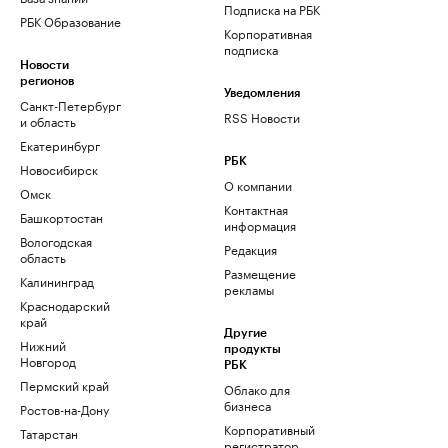
Подписка на РБК
РБК Образование
Корпоративная
подписка
Новости
регионов
Уведомления
Санкт-Петербург
RSS Новости
и область
Екатеринбург
РБК
Новосибирск
О компании
Омск
Контактная
Башкортостан
информация
Вологодская
Редакция
область
Размещение
Калининград
рекламы
Краснодарский
край
Другие
Нижний
продукты
Новгород
РБК
Пермский край
Облако для
бизнеса
Ростов-на-Дону
Корпоративный
Татарстан
регистратор