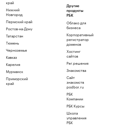
край
Другие
Нижний
продукты
Новгород
РБК
Пермский край
Облако для
бизнеса
Ростов-на-Дону
Корпоративный
Татарстан
регистратор
Тюмень
доменов
Черноземье
Хостинг
сайтов
Кавказ
Рег.решения
Карелия
Знакомства
Мурманск
Сайт
Приморский
знакомств
край
podbor.ru
РБК
Компании
РБК Курсы
Школа
управления
РБК