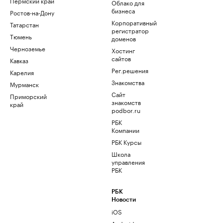
Пермский край
Облако для
бизнеса
Ростов-на-Дону
Корпоративный
Татарстан
регистратор
Тюмень
доменов
Черноземье
Хостинг
сайтов
Кавказ
Рег.решения
Карелия
Знакомства
Мурманск
Сайт
Приморский
знакомств
край
podbor.ru
РБК
Компании
РБК Курсы
Школа
управления
РБК
РБК
Новости
iOS