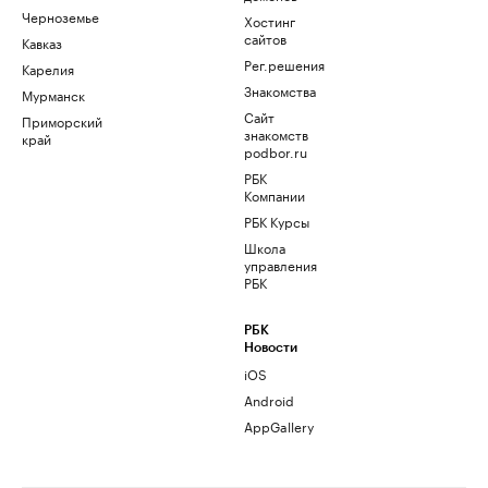
Черноземье
Хостинг
сайтов
Кавказ
Рег.решения
Карелия
Знакомства
Мурманск
Сайт
Приморский
знакомств
край
podbor.ru
РБК
Компании
РБК Курсы
Школа
управления
РБК
РБК
Новости
iOS
Android
AppGallery