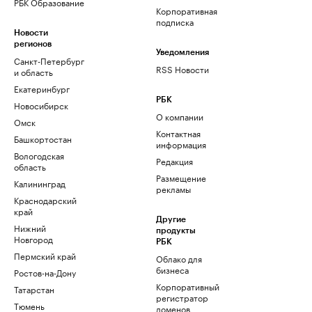
РБК Образование
Корпоративная
подписка
Новости
регионов
Уведомления
Санкт-Петербург
RSS Новости
и область
Екатеринбург
РБК
Новосибирск
О компании
Омск
Контактная
Башкортостан
информация
Вологодская
Редакция
область
Размещение
Калининград
рекламы
Краснодарский
край
Другие
Нижний
продукты
Новгород
РБК
Пермский край
Облако для
бизнеса
Ростов-на-Дону
Корпоративный
Татарстан
регистратор
Тюмень
доменов