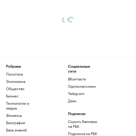
Рубрики
Социальные
сети
Политика
ВКонтакте
Экономика
Одноклассники
Общество
Telegram
Бизнес
Дзен
Технологии и
медиа
Финансы
Подписки
Скрыть баннеры
Биографии
на РБК
База знаний
Подписка на РБК