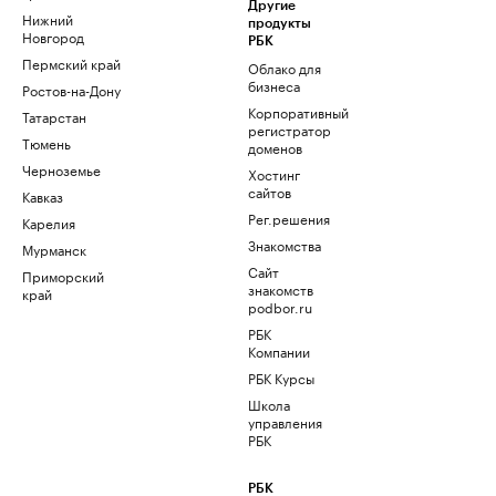
Другие
Нижний
продукты
Новгород
РБК
Пермский край
Облако для
бизнеса
Ростов-на-Дону
Корпоративный
Татарстан
регистратор
Тюмень
доменов
Черноземье
Хостинг
сайтов
Кавказ
Рег.решения
Карелия
Знакомства
Мурманск
Сайт
Приморский
знакомств
край
podbor.ru
РБК
Компании
РБК Курсы
Школа
управления
РБК
РБК