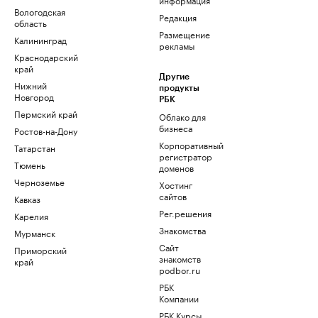
Вологодская
Редакция
область
Размещение
Калининград
рекламы
Краснодарский
край
Другие
Нижний
продукты
Новгород
РБК
Пермский край
Облако для
бизнеса
Ростов-на-Дону
Корпоративный
Татарстан
регистратор
Тюмень
доменов
Черноземье
Хостинг
сайтов
Кавказ
Рег.решения
Карелия
Знакомства
Мурманск
Сайт
Приморский
знакомств
край
podbor.ru
РБК
Компании
РБК Курсы