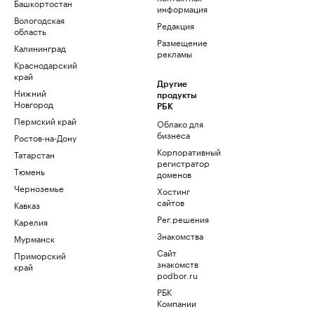
Башкортостан
информация
Вологодская
Редакция
область
Размещение
Калининград
рекламы
Краснодарский
край
Другие
Нижний
продукты
Новгород
РБК
Пермский край
Облако для
бизнеса
Ростов-на-Дону
Корпоративный
Татарстан
регистратор
Тюмень
доменов
Черноземье
Хостинг
сайтов
Кавказ
Рег.решения
Карелия
Знакомства
Мурманск
Сайт
Приморский
знакомств
край
podbor.ru
РБК
Компании