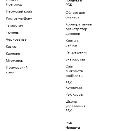
продукты
Новгород
РБК
Пермский край
Облако для
бизнеса
Ростов-на-Дону
Корпоративный
Татарстан
регистратор
Тюмень
доменов
Черноземье
Хостинг
сайтов
Кавказ
Рег.решения
Карелия
Знакомства
Мурманск
Сайт
Приморский
знакомств
край
podbor.ru
РБК
Компании
РБК Курсы
Школа
управления
РБК
РБК
Новости