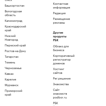
Контактная
Башкортостан
информация
Вологодская
Редакция
область
Размещение
Калининград
рекламы
Краснодарский
край
Другие
Нижний
продукты
Новгород
РБК
Пермский край
Облако для
бизнеса
Ростов-на-Дону
Корпоративный
Татарстан
регистратор
Тюмень
доменов
Черноземье
Хостинг
сайтов
Кавказ
Рег.решения
Карелия
Знакомства
Мурманск
Сайт
Приморский
знакомств
край
podbor.ru
РБК