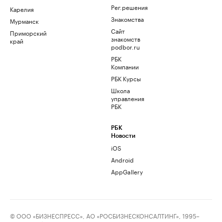
Рег.решения
Карелия
Знакомства
Мурманск
Сайт
Приморский
знакомств
край
podbor.ru
РБК
Компании
РБК Курсы
Школа
управления
РБК
РБК
Новости
iOS
Android
AppGallery
© ООО «БИЗНЕСПРЕСС», АО «РОСБИЗНЕСКОНСАЛТИНГ», 1995–