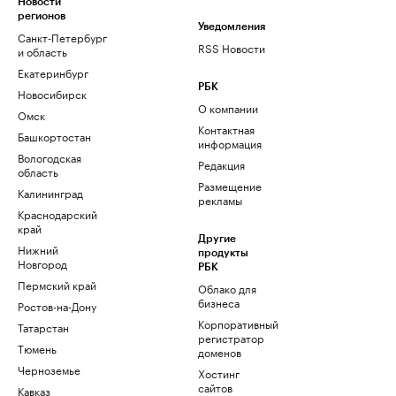
Новости
регионов
Уведомления
Санкт-Петербург
RSS Новости
и область
Екатеринбург
РБК
Новосибирск
О компании
Омск
Контактная
Башкортостан
информация
Вологодская
Редакция
область
Размещение
Калининград
рекламы
Краснодарский
край
Другие
Нижний
продукты
Новгород
РБК
Пермский край
Облако для
бизнеса
Ростов-на-Дону
Корпоративный
Татарстан
регистратор
Тюмень
доменов
Черноземье
Хостинг
сайтов
Кавказ