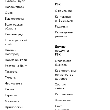
Екатеринбург
РБК
Новосибирск
О компании
Омск
Контактная
Башкортостан
информация
Вологодская
Редакция
область
Размещение
Калининград
рекламы
Краснодарский
край
Другие
Нижний
продукты
Новгород
РБК
Пермский край
Облако для
бизнеса
Ростов-на-Дону
Корпоративный
Татарстан
регистратор
Тюмень
доменов
Черноземье
Хостинг
сайтов
Кавказ
Рег.решения
Карелия
Знакомства
Мурманск
Сайт
Приморский
знакомств