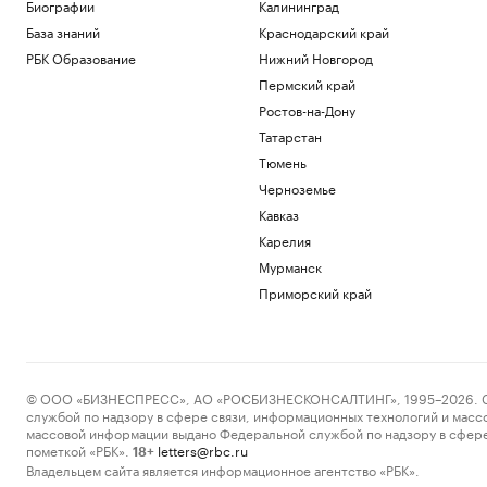
Биографии
Калининград
РБК и Петербургская Биржа
База знаний
Краснодарский край
Три человека погибли при ночной
атаке на Белгород
РБК Образование
Нижний Новгород
Политика
Пермский край
Число погибших в ходе протестов в
Ростов-на-Дону
пакистанской зоне Кашмира достигло
89
Татарстан
Политика
Тюмень
Хуситы атаковали беспилотником НПЗ
Черноземье
Aramco в Джизане
Кавказ
Общество
Карелия
В Татарстане и Башкортостане утром
сбили 12 беспилотников
Мурманск
Татарстан
Приморский край
Загрузить еще
© ООО «БИЗНЕСПРЕСС», АО «РОСБИЗНЕСКОНСАЛТИНГ», 1995–2026. Сообщ
службой по надзору в сфере связи, информационных технологий и масс
массовой информации выдано Федеральной службой по надзору в сфере
пометкой «РБК».
letters@rbc.ru
18+
Владельцем сайта является информационное агентство «РБК».