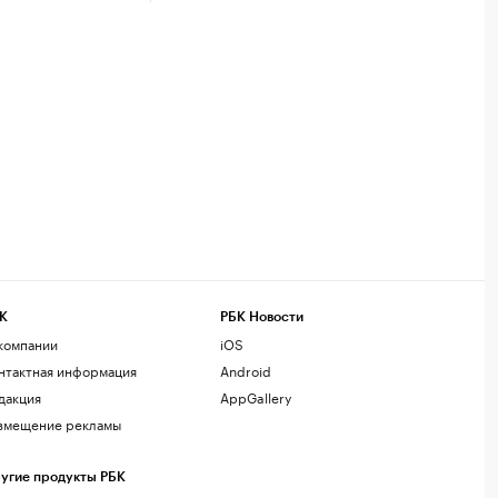
К
РБК Новости
компании
iOS
нтактная информация
Android
дакция
AppGallery
змещение рекламы
угие продукты РБК