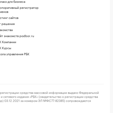
лако для бизнеса
рпоративный регистратор
менов
стинг сайтов
г.решения
акомства
йт знакомств podbor.ru
К Компании
К Курсы
ола управления РБК
регистрации средства массовой информации выдано Федеральной
и сетевого издания «РБК» (свидетельство о регистрации средства
ор) 03.12.2021 за номером ЭЛ №ФС77-82385) сопровождаются