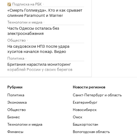
Подписка на РБК
«Смерть Голливуда». Кто и как срывает
слияние Paramount и Warner
Технологии и медиа
Часть Одессы осталась без
электроснабжения
Общество
На саудовском НПЗ после удара
хуситов начался пожар. Видео
Политика
Британия нарастила мониторинг
кораблей России у своих берегов
Политика
Актер Кристофер Ламберт потерял
сознание во время автограф-сессии в
Рубрики
Новости регионов
США
Политика
Санкт-Петербург и область
Общество
Экономика
Екатеринбург
Сила цвета. Как Stanley заработала
Общество
Новосибирск
$750 млн, продавая термосы
женщинам
Бизнес
Омск
Подписка на РБК
Технологии и медиа
Башкортостан
Как Петербургская биржа влияет на
Финансы
Вологодская область
бизнес и экономику