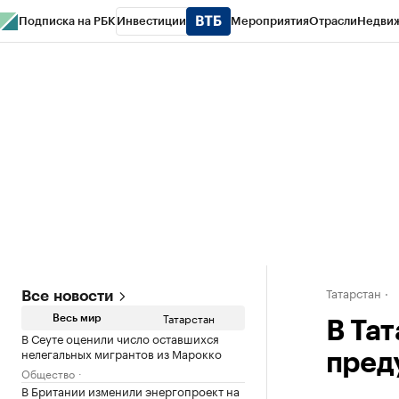
Подписка на РБК
Инвестиции
Мероприятия
Отрасли
Недви
РБК Life
Тренды
Визионеры
Национальные проекты
Город
Стиль
Кр
Спецпроекты СПб
Конференции СПб
Спецпроекты
Проверка конт
Татарстан
Все новости
Татарстан
Весь мир
В Та
В Сеуте оценили число оставшихся
нелегальных мигрантов из Марокко
пред
Общество
В Британии изменили энергопроект на