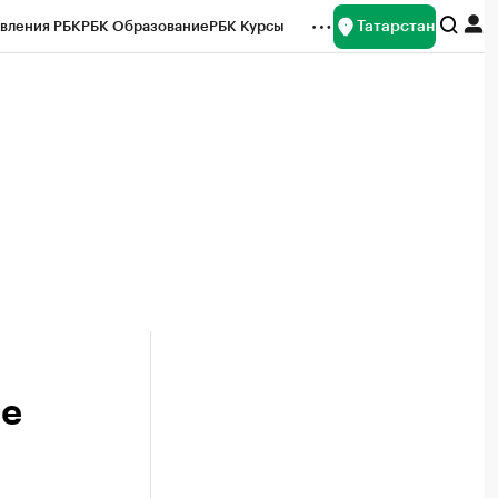
Татарстан
вления РБК
РБК Образование
РБК Курсы
рейтинги
Франшизы
Газета
ок наличной валюты
ое