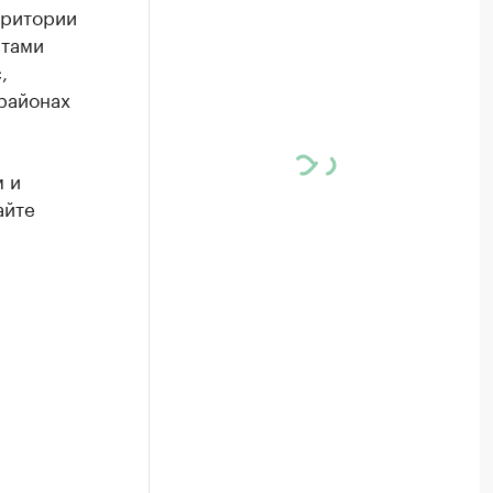
рритории
стами
,
 районах
м и
айте