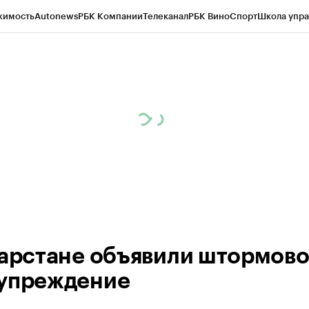
жимость
Autonews
РБК Компании
Телеканал
РБК Вино
Спорт
Школа упра
ипто
РБК Бизнес-среда
Дискуссионный клуб
Исследования
Кредитные 
рагентов
Политика
Экономика
Бизнес
Технологии и медиа
Финансы
Рын
тарстане объявили штормов
упреждение