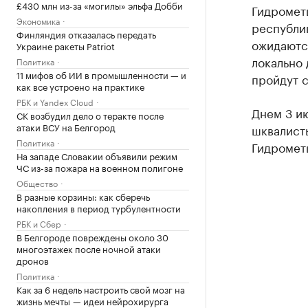
£430 млн из-за «могилы» эльфа Добби
Гидромет
Экономика
республик
Финляндия отказалась передать
ожидаются
Украине ракеты Patriot
локально 
Политика
11 мифов об ИИ в промышленности — и
пройдут 
как все устроено на практике
РБК и Yandex Cloud
Днем 3 ию
СК возбудил дело о теракте после
атаки ВСУ на Белгород
шквалисты
Политика
Гидрометц
На западе Словакии объявили режим
ЧС из-за пожара на военном полигоне
Общество
В разные корзины: как сберечь
накопления в период турбулентности
РБК и Сбер
В Белгороде повреждены около 30
многоэтажек после ночной атаки
дронов
Политика
Как за 6 недель настроить свой мозг на
жизнь мечты — идеи нейрохирурга