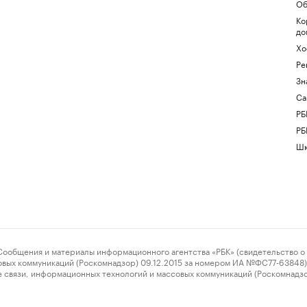
Об
Ко
до
Хо
Ре
Зн
Са
РБ
РБ
Шк
ения и материалы информационного агентства «РБК» (свидетельство о 
овых коммуникаций (Роскомнадзор) 09.12.2015 за номером ИА №ФС77-63848) 
 связи, информационных технологий и массовых коммуникаций (Роскомнадз