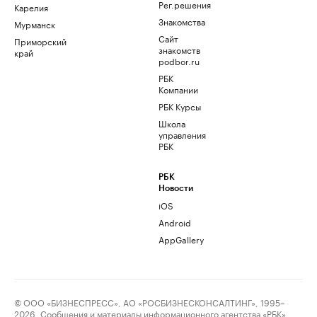
Рег.решения
Карелия
Знакомства
Мурманск
Сайт
Приморский
знакомств
край
podbor.ru
РБК
Компании
РБК Курсы
Школа
управления
РБК
РБК
Новости
iOS
Android
AppGallery
© ООО «БИЗНЕСПРЕСС», АО «РОСБИЗНЕСКОНСАЛТИНГ», 1995–
2026. Сообщения и материалы информационного агентства «РБК»