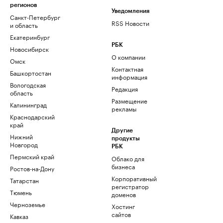
регионов
Уведомления
Санкт-Петербург
RSS Новости
и область
Екатеринбург
РБК
Новосибирск
О компании
Омск
Контактная
Башкортостан
информация
Вологодская
Редакция
область
Размещение
Калининград
рекламы
Краснодарский
край
Другие
Нижний
продукты
Новгород
РБК
Пермский край
Облако для
бизнеса
Ростов-на-Дону
Корпоративный
Татарстан
регистратор
Тюмень
доменов
Черноземье
Хостинг
сайтов
Кавказ