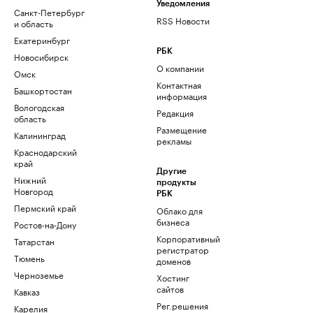
Уведомления
Санкт-Петербург
RSS Новости
и область
Екатеринбург
РБК
Новосибирск
О компании
Омск
Контактная
Башкортостан
информация
Вологодская
Редакция
область
Размещение
Калининград
рекламы
Краснодарский
край
Другие
Нижний
продукты
Новгород
РБК
Пермский край
Облако для
бизнеса
Ростов-на-Дону
Корпоративный
Татарстан
регистратор
Тюмень
доменов
Черноземье
Хостинг
сайтов
Кавказ
Рег.решения
Карелия