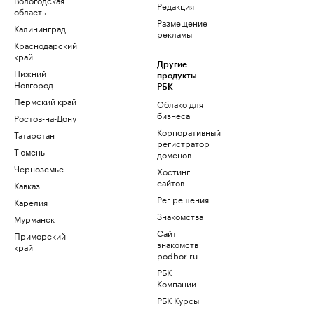
Редакция
область
Размещение
Калининград
рекламы
Краснодарский
край
Другие
Нижний
продукты
Новгород
РБК
Пермский край
Облако для
бизнеса
Ростов-на-Дону
Корпоративный
Татарстан
регистратор
Тюмень
доменов
Черноземье
Хостинг
сайтов
Кавказ
Рег.решения
Карелия
Знакомства
Мурманск
Сайт
Приморский
знакомств
край
podbor.ru
РБК
Компании
РБК Курсы