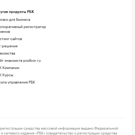
угие продукты РБК
лако для бизнеса
рпоративный регистратор
менов
стинг сайтов
г.решения
акомства
йт знакомств podbor.ru
К Компании
К Курсы
ола управления РБК
регистрации средства массовой информации выдано Федеральной
и сетевого издания «РБК» (свидетельство о регистрации средства