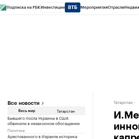
Подписка на РБК
Инвестиции
Мероприятия
Отрасли
Недви
РБК Life
Тренды
Визионеры
Национальные проекты
Город
Стиль
Кр
Спецпроекты СПб
Конференции СПб
Спецпроекты
Проверка конт
Татарстан
Все новости
Татарстан
Весь мир
И.Ме
Бывшего посла Украины в США
обвинили в незаконном обогащении
инно
Политика
Арестованного в Израиле историка
капр