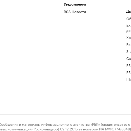
Уведомления
RSS Новости
Др
Об
Ко
до
Хо
Ре
Зн
Са
РБ
РБ
Шк
ения и материалы информационного агентства «РБК» (свидетельство о 
овых коммуникаций (Роскомнадзор) 09.12.2015 за номером ИА №ФС77-63848) 