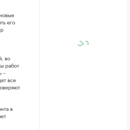
 новые
ть его
ур
, во
ды работ
ь –
ят все
роверяют
нта в
ает