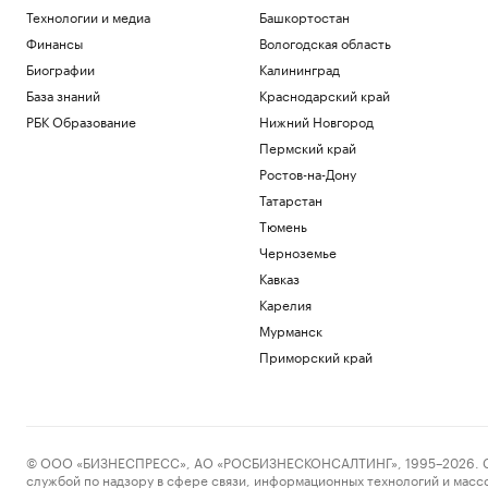
Технологии и медиа
Башкортостан
РБК и Yandex Cloud
Что такое Executive MBA и зачем
Финансы
Вологодская область
получать эту степень
Биографии
Калининград
Образование
База знаний
Краснодарский край
Суды и новые траты. Чем еще грозит
водителям запрет сверхвыплат по
РБК Образование
Нижний Новгород
ОСАГО
Пермский край
Авто
Ростов-на-Дону
Посольство России в Колумбии
Татарстан
отвергло обвинения в вербовке
наемников
Тюмень
Политика
Черноземье
Великобритания ввела санкции против
Кавказ
Озон Банка
Карелия
Политика
Мурманск
Загрузить еще
Приморский край
© ООО «БИЗНЕСПРЕСС», АО «РОСБИЗНЕСКОНСАЛТИНГ», 1995–2026. Сообщ
службой по надзору в сфере связи, информационных технологий и масс