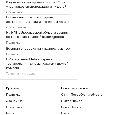
В вузы по квоте прошли почти 42 тыс
участников спецоперации и их детей
Общество
Почему наш мозг саботирует
долгосрочные цели и что с этим делать
Образование
На НПЗ в Ярославской области возник
пожар после крупной атаки дронов
Политика
Военная операция на Украине. Главное
Политика
ИИ компании Meta во время
тестирования взломал систему другой
компании
Технологии и медиа
В аэропортах Татарстана сняли
ограничения на полеты
Татарстан
Рубрики
Новости регионов
Отпуск без «сюрпризов»: пять вещей, о
Политика
Санкт-Петербург и область
которых туристы жалеют в аэропорту
Экономика
Екатеринбург
РБК Компании
Общество
Новосибирск
11 мифов об ИИ в промышленности — и
Бизнес
Омск
как все устроено на практике