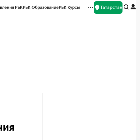
Татарстан
вления РБК
РБК Образование
РБК Курсы
рейтинги
Франшизы
Газета
ок наличной валюты
ния