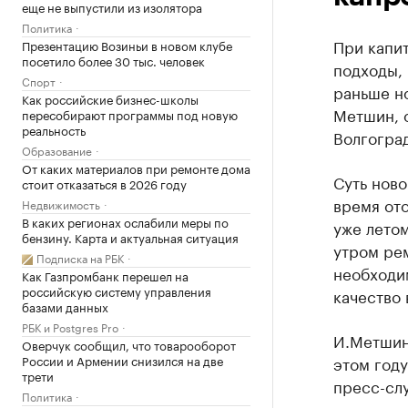
еще не выпустили из изолятора
Политика
При капи
Презентацию Возиньи в новом клубе
посетило более 30 тыс. человек
подходы, 
Спорт
раньше н
Как российские бизнес-школы
Метшин, 
пересобирают программы под новую
реальность
Волгогра
Образование
От каких материалов при ремонте дома
Суть ново
стоит отказаться в 2026 году
время ото
Недвижимость
В каких регионах ослабили меры по
уже летом
бензину. Карта и актуальная ситуация
утром рем
Подписка на РБК
необходи
Как Газпромбанк перешел на
российскую систему управления
качество 
базами данных
РБК и Postgres Pro
И.Метшин 
Оверчук сообщил, что товарооборот
России и Армении снизился на две
этом год
трети
пресс-сл
Политика