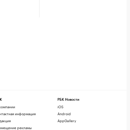
К
РБК Новости
компании
iOS
нтактная информация
Android
дакция
AppGallery
змещение рекламы