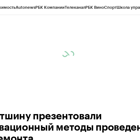
жимость
Autonews
РБК Компании
Телеканал
РБК Вино
Спорт
Школа упра
ипто
РБК Бизнес-среда
Дискуссионный клуб
Исследования
Кредитные 
рагентов
Политика
Экономика
Бизнес
Технологии и медиа
Финансы
Рын
тшину презентовали
вационный методы проведе
емонта