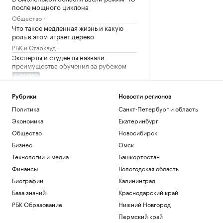
после мощного циклона
Общество
Что такое медленная жизнь и какую
роль в этом играет дерево
РБК и Старквуд
Эксперты и студенты назвали
преимущества обучения за рубежом
РАДИО
Общество
Сеул счел санкции Британии против
Рубрики
Новости регионов
России угрозой своей
Политика
Санкт-Петербург и область
энергобезопасности
Экономика
Екатеринбург
Политика
Общество
Новосибирск
Загрузить еще
Бизнес
Омск
Технологии и медиа
Башкортостан
Финансы
Вологодская область
Биографии
Калининград
База знаний
Краснодарский край
РБК Образование
Нижний Новгород
Пермский край