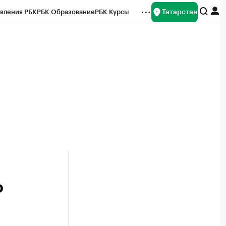
Татарстан
вления РБК
РБК Образование
РБК Курсы
рейтинги
Франшизы
Газета
ок наличной валюты
о