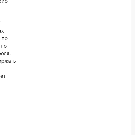
рио
Т
ых
 по
 по
еля.
ержать
ает