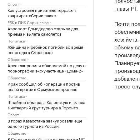
полность
Спорт
главы РТ.
Как устроены приватные террасы в
квартирах «Серии плюс»
РБК и ПИК Серия плюс
Почти пол
Аэропорт Домодедово открыли для
обеспечив
приема и вылета самолетов
хозяйств.
Политика
объему ва
Женщина и ребенок погибли во время
непогоды в Смоленске
производс
Общество
Планирует
Арест запросили обвиняемой по делу о
производ
порнографии экс-участнице «Дома-2»
добавленн
Общество
Иран сообщил об «операции против
пресс-слу
целей врага» в Ормузском проливе
Политика
Шнайдер обыграла Калинскую и вышла
в четвертый круг турнира в Торонто
Спорт
В горах Казахстана эвакуировали еще
одного туриста из России
Общество
В Смоленской области ввели режим ЧС