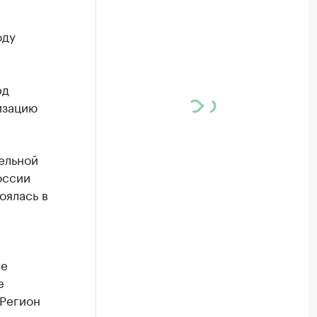
оду
рд
изацию
ельной
оссии
оялась в
ие
е
 Регион