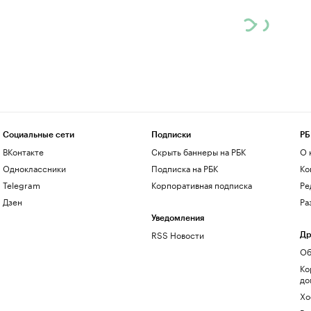
Социальные сети
Подписки
РБ
ВКонтакте
Скрыть баннеры на РБК
О 
Одноклассники
Подписка на РБК
Ко
Telegram
Корпоративная подписка
Ре
Дзен
Ра
Уведомления
RSS Новости
Др
Об
Ко
до
Хо