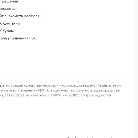
г.решения
акомства
йт знакомств podbor.ru
К Компании
К Курсы
ола управления РБК
регистрации средства массовой информации выдано Федеральной
и сетевого издания «РБК» (свидетельство о регистрации средства
ор) 03.12.2021 за номером ЭЛ №ФС77-82385) сопровождаются