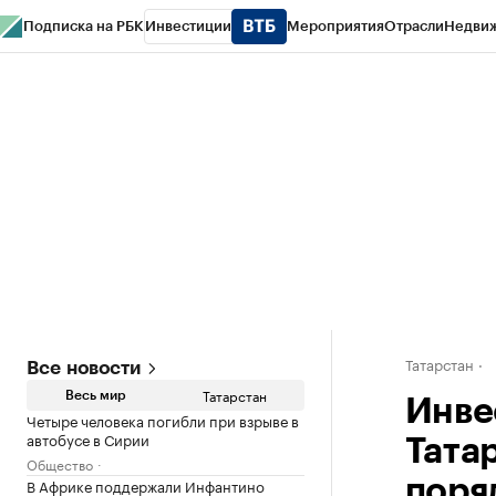
Подписка на РБК
Инвестиции
Мероприятия
Отрасли
Недви
РБК Life
Тренды
Визионеры
Национальные проекты
Город
Стиль
Кр
Спецпроекты СПб
Конференции СПб
Спецпроекты
Проверка конт
Татарстан
Все новости
Татарстан
Весь мир
Инве
Четыре человека погибли при взрыве в
автобусе в Сирии
Татар
Общество
В Африке поддержали Инфантино
поря