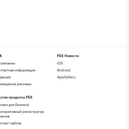
К
РБК Новости
компании
iOS
нтактная информация
Android
дакция
AppGallery
змещение рекламы
угие продукты РБК
лако для бизнеса
рпоративный регистратор
менов
стинг сайтов