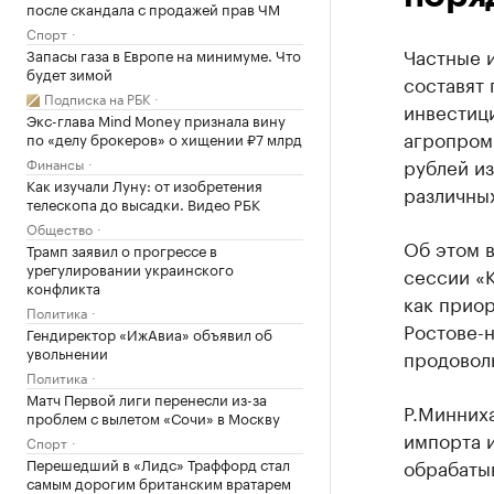
после скандала с продажей прав ЧМ
Спорт
Частные и
Запасы газа в Европе на минимуме. Что
будет зимой
составят 
Подписка на РБК
инвестици
Экс-глава Mind Money признала вину
агропром
по «делу брокеров» о хищении ₽7 млрд
рублей и
Финансы
Как изучали Луну: от изобретения
различны
телескопа до высадки. Видео РБК
Общество
Об этом в
Трамп заявил о прогрессе в
урегулировании украинского
сессии «
конфликта
как приор
Политика
Ростове-н
Гендиректор «ИжАвиа» объявил об
увольнении
продовол
Политика
Матч Первой лиги перенесли из-за
Р.Минниха
проблем с вылетом «Сочи» в Москву
импорта 
Спорт
Перешедший в «Лидс» Траффорд стал
обрабатыв
самым дорогим британским вратарем