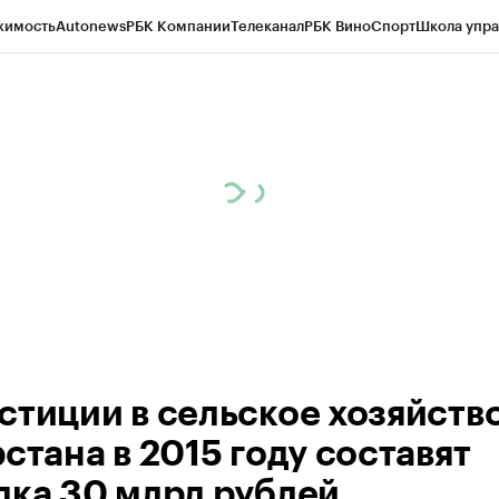
жимость
Autonews
РБК Компании
Телеканал
РБК Вино
Спорт
Школа упра
ипто
РБК Бизнес-среда
Дискуссионный клуб
Исследования
Кредитные 
рагентов
Политика
Экономика
Бизнес
Технологии и медиа
Финансы
Рын
стиции в сельское хозяйств
стана в 2015 году составят
дка 30 млрд рублей