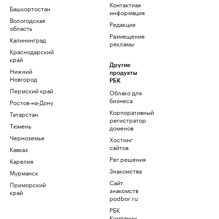
Контактная
Башкортостан
информация
Вологодская
Редакция
область
Размещение
Калининград
рекламы
Краснодарский
край
Другие
Нижний
продукты
Новгород
РБК
Пермский край
Облако для
бизнеса
Ростов-на-Дону
Корпоративный
Татарстан
регистратор
Тюмень
доменов
Черноземье
Хостинг
сайтов
Кавказ
Рег.решения
Карелия
Знакомства
Мурманск
Сайт
Приморский
знакомств
край
podbor.ru
РБК
Компании