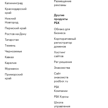
Размещение
Калининград
рекламы
Краснодарский
край
Другие
Нижний
продукты
Новгород
РБК
Пермский край
Облако для
бизнеса
Ростов-на-Дону
Корпоративный
Татарстан
регистратор
Тюмень
доменов
Черноземье
Хостинг
сайтов
Кавказ
Рег.решения
Карелия
Знакомства
Мурманск
Сайт
Приморский
знакомств
край
podbor.ru
РБК
Компании
РБК Курсы
Школа
управления