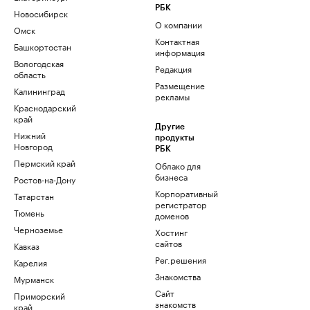
РБК
Новосибирск
О компании
Омск
Контактная
Башкортостан
информация
Вологодская
Редакция
область
Размещение
Калининград
рекламы
Краснодарский
край
Другие
Нижний
продукты
Новгород
РБК
Пермский край
Облако для
бизнеса
Ростов-на-Дону
Корпоративный
Татарстан
регистратор
Тюмень
доменов
Черноземье
Хостинг
сайтов
Кавказ
Рег.решения
Карелия
Знакомства
Мурманск
Сайт
Приморский
знакомств
край