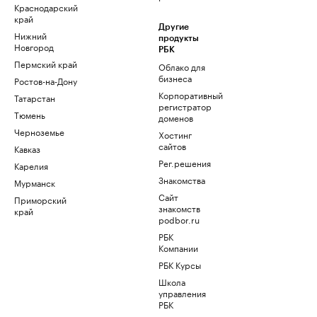
Краснодарский
край
Другие
Нижний
продукты
Новгород
РБК
Пермский край
Облако для
бизнеса
Ростов-на-Дону
Корпоративный
Татарстан
регистратор
Тюмень
доменов
Черноземье
Хостинг
сайтов
Кавказ
Рег.решения
Карелия
Знакомства
Мурманск
Сайт
Приморский
знакомств
край
podbor.ru
РБК
Компании
РБК Курсы
Школа
управления
РБК