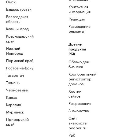
Омск
Контактная
Башкортостан
информация
Вологодская
Редакция
область
Размещение
Калининград
рекламы
Краснодарский
край
Другие
Нижний
продукты
Новгород
РБК
Пермский край
Облако для
бизнеса
Ростов-на-Дону
Корпоративный
Татарстан
регистратор
Тюмень
доменов
Черноземье
Хостинг
сайтов
Кавказ
Рег.решения
Карелия
Знакомства
Мурманск
Сайт
Приморский
знакомств
край
podbor.ru
РБК