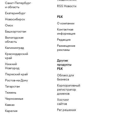
Санкт-Петербург
RSS Новости
и область
Екатеринбург
РБК
Новосибирск
О компании
Омск
Контактная
Башкортостан
информация
Вологодская
Редакция
область
Размещение
Калининград
рекламы
Краснодарский
край
Другие
Нижний
продукты
Новгород
РБК
Пермский край
Облако для
бизнеса
Ростов-на-Дону
Корпоративный
Татарстан
регистратор
Тюмень
доменов
Черноземье
Хостинг
сайтов
Кавказ
Рег.решения
Карелия