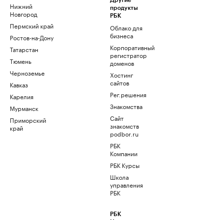
Другие
Нижний
продукты
Новгород
РБК
Пермский край
Облако для
бизнеса
Ростов-на-Дону
Корпоративный
Татарстан
регистратор
Тюмень
доменов
Черноземье
Хостинг
сайтов
Кавказ
Рег.решения
Карелия
Знакомства
Мурманск
Сайт
Приморский
знакомств
край
podbor.ru
РБК
Компании
РБК Курсы
Школа
управления
РБК
РБК