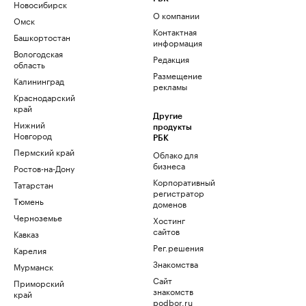
Новосибирск
О компании
Омск
Контактная
Башкортостан
информация
Вологодская
Редакция
область
Размещение
Калининград
рекламы
Краснодарский
край
Другие
Нижний
продукты
Новгород
РБК
Пермский край
Облако для
бизнеса
Ростов-на-Дону
Корпоративный
Татарстан
регистратор
Тюмень
доменов
Черноземье
Хостинг
сайтов
Кавказ
Рег.решения
Карелия
Знакомства
Мурманск
Сайт
Приморский
знакомств
край
podbor.ru