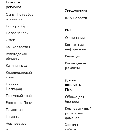
Новости
регионов
Уведомления
Санкт-Петербург
RSS Новости
и область
Екатеринбург
РБК
Новосибирск
О компании
Омск
Контактная
Башкортостан
информация
Вологодская
Редакция
область
Размещение
Калининград
рекламы
Краснодарский
край
Другие
Нижний
продукты
Новгород
РБК
Пермский край
Облако для
бизнеса
Ростов-на-Дону
Корпоративный
Татарстан
регистратор
Тюмень
доменов
Черноземье
Хостинг
сайтов
Кавказ