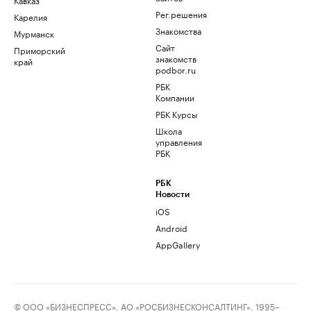
Рег.решения
Карелия
Знакомства
Мурманск
Сайт
Приморский
знакомств
край
podbor.ru
РБК
Компании
РБК Курсы
Школа
управления
РБК
РБК
Новости
iOS
Android
AppGallery
© ООО «БИЗНЕСПРЕСС», АО «РОСБИЗНЕСКОНСАЛТИНГ», 1995–