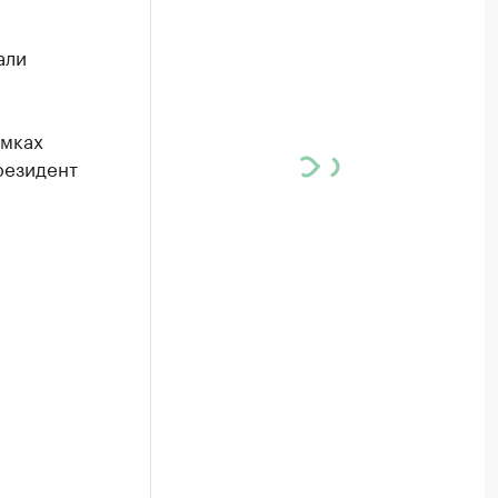
али
и
амках
резидент