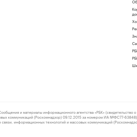
Об
Ко
до
Хо
Ре
Зн
Са
РБ
РБ
Шк
ения и материалы информационного агентства «РБК» (свидетельство о 
овых коммуникаций (Роскомнадзор) 09.12.2015 за номером ИА №ФС77-63848) 
 связи, информационных технологий и массовых коммуникаций (Роскомнадз