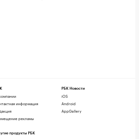
К
РБК Новости
компании
iOS
нтактная информация
Android
дакция
AppGallery
змещение рекламы
угие продукты РБК