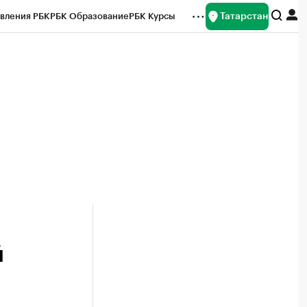
Татарстан
вления РБК
РБК Образование
РБК Курсы
рейтинги
Франшизы
Газета
ок наличной валюты
й