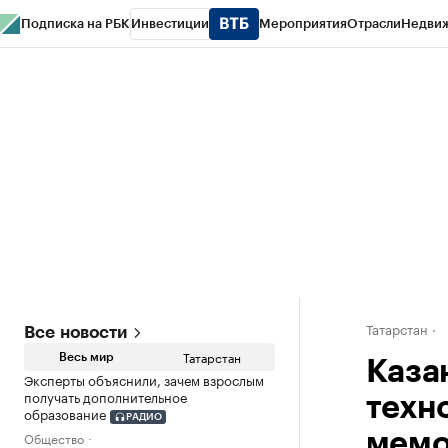
Подписка на РБК
Инвестиции
Мероприятия
Отрасли
Недви
РБК Life
Тренды
Визионеры
Национальные проекты
Город
Стиль
Кр
Спецпроекты СПб
Конференции СПб
Спецпроекты
Проверка конт
Татарстан
Все новости
Татарстан
Весь мир
Каза
Эксперты объяснили, зачем взрослым
получать дополнительное
техн
образование
РАДИО
Общество
мемо