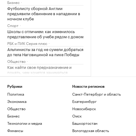
Бизнес
Футболисту сборной Англии
предъявили обвинение в нападении в
ночном клубе
Спорт
Школы с отличием: как изменилось
представление об учебе рядом с домом
РБК и ПИК Серия плюс
Альпинисты за год не сумели добраться
до тела Наговициной на пике Победы
Общество
Как найти свое предназначение и
понять, чем хочется заниматься
Образование
FT узнала о выборе ЕС — расширяться
Рубрики
Новости регионов
«сейчас или никогда»
Политика
Санкт-Петербург и область
Политика
Экономика
Екатеринбург
Почему доллар поднялся выше ₽82: 3
причины падения курса рубля
Общество
Новосибирск
Инвестиции
Бизнес
Омск
Путин провел оперативное совещание
Технологии и медиа
Башкортостан
с членами Совбеза
Финансы
Вологодская область
Политика