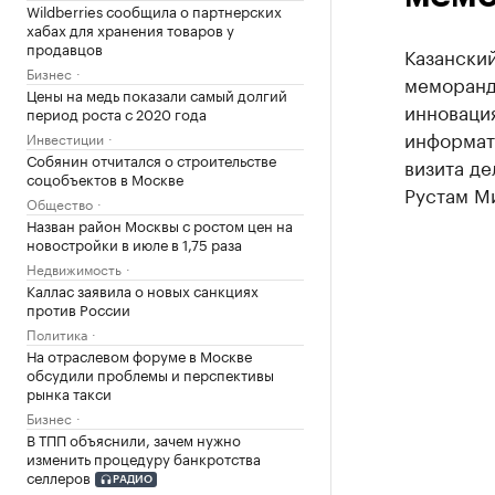
Wildberries сообщила о партнерских
хабах для хранения товаров у
продавцов
Казанский
Бизнес
меморанду
Цены на медь показали самый долгий
инноваци
период роста с 2020 года
информат
Инвестиции
Собянин отчитался о строительстве
визита де
соцобъектов в Москве
Рустам М
Общество
Назван район Москвы с ростом цен на
новостройки в июле в 1,75 раза
Недвижимость
Каллас заявила о новых санкциях
против России
Политика
На отраслевом форуме в Москве
обсудили проблемы и перспективы
рынка такси
Бизнес
В ТПП объяснили, зачем нужно
изменить процедуру банкротства
селлеров
РАДИО