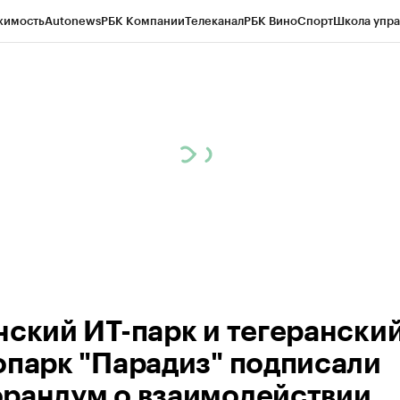
жимость
Autonews
РБК Компании
Телеканал
РБК Вино
Спорт
Школа упра
ипто
РБК Бизнес-среда
Дискуссионный клуб
Исследования
Кредитные 
рагентов
Политика
Экономика
Бизнес
Технологии и медиа
Финансы
Рын
нский ИТ-парк и тегерански
опарк "Парадиз" подписали
рандум о взаимодействии