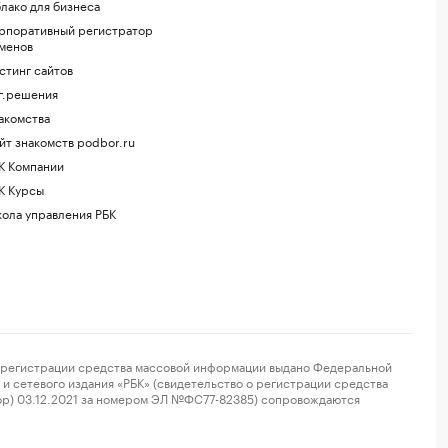
лако для бизнеса
рпоративный регистратор
менов
стинг сайтов
г.решения
акомства
йт знакомств podbor.ru
К Компании
К Курсы
ола управления РБК
регистрации средства массовой информации выдано Федеральной
и сетевого издания «РБК» (свидетельство о регистрации средства
ор) 03.12.2021 за номером ЭЛ №ФС77-82385) сопровождаются