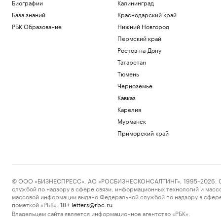
Биографии
Калининград
Путин поговорил по телефону с
президентом ОАЭ
База знаний
Краснодарский край
Политика
РБК Образование
Нижний Новгород
Как выход на фондовый рынок изменил
Пермский край
компании малого бизнеса
Ростов-на-Дону
РБК и МСП Банк
Татарстан
В обмелевшем Дунае показался
фундамент моста времен Римской
Тюмень
империи. Фото
Черноземье
Общество
Кавказ
«Рубин» и «Нефтехимик» создадут
единую систему подготовки
Карелия
футболистов
Мурманск
Татарстан
Приморский край
В Ялте разминируют безэкипажный
катер, выброшенный на берег
Политика
Загрузить еще
© ООО «БИЗНЕСПРЕСС», АО «РОСБИЗНЕСКОНСАЛТИНГ», 1995–2026. Сообщ
службой по надзору в сфере связи, информационных технологий и масс
массовой информации выдано Федеральной службой по надзору в сфере
пометкой «РБК».
letters@rbc.ru
18+
Владельцем сайта является информационное агентство «РБК».