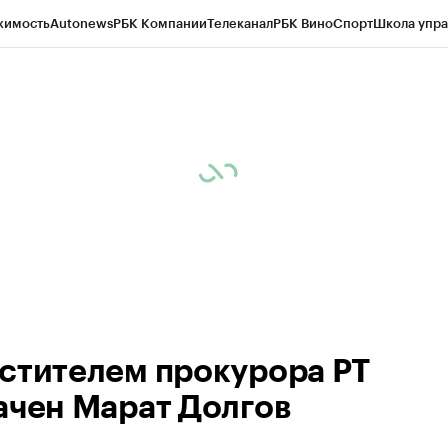
жимость
Autonews
РБК Компании
Телеканал
РБК Вино
Спорт
Школа упра
ипто
РБК Бизнес-среда
Дискуссионный клуб
Исследования
Кредитные 
рагентов
Политика
Экономика
Бизнес
Технологии и медиа
Финансы
Рын
стителем прокурора РТ
ачен Марат Долгов