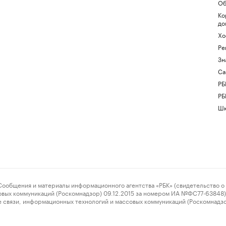
Об
Ко
до
Хо
Ре
Зн
Са
РБ
РБ
Шк
ения и материалы информационного агентства «РБК» (свидетельство о 
овых коммуникаций (Роскомнадзор) 09.12.2015 за номером ИА №ФС77-63848) 
 связи, информационных технологий и массовых коммуникаций (Роскомнадз