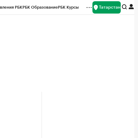
Татарстан
вления РБК
РБК Образование
РБК Курсы
рейтинги
Франшизы
Газета
ок наличной валюты