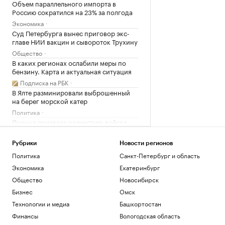
Объем параллельного импорта в
Россию сократился на 23% за полгода
Экономика
Суд Петербурга вынес приговор экс-
главе НИИ вакцин и сывороток Трухину
Общество
В каких регионах ослабили меры по
бензину. Карта и актуальная ситуация
Подписка на РБК
В Ялте разминировали выброшенный
на берег морской катер
Политика
Польша призвала разместить войска
США в стране на постоянной основе
Политика
Рубрики
Новости регионов
Netflix запер актера внутри билборда в
Политика
Санкт-Петербург и область
Голливуде ради рекламы фильма
Экономика
Екатеринбург
Общество
Общество
Новосибирск
The Atlantic узнал, что ответил Илон
Маск на просьбу Украины
Бизнес
Омск
Политика
Технологии и медиа
Башкортостан
В МВД предупредили об опасности
Финансы
Вологодская область
открытых сетей Wi-Fi