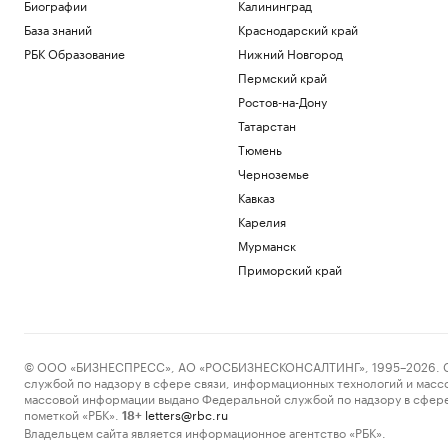
Биографии
Калининград
Общество
База знаний
Краснодарский край
Гулявшей голой в Москве экс-
участнице «Дома-2» назначили
РБК Образование
Нижний Новгород
домашний арест
Пермский край
Общество
Ростов-на-Дону
Два человека погибли при ударе
беспилотника по многоэтажному дому
Татарстан
в Керчи
Тюмень
Политика
Черноземье
Влюби в себя инвестора: истории
Кавказ
компаний, разместивших облигации
Карелия
РБК и МСП Банк
Сухогруз под флагом Турции подвергся
Мурманск
атаке дрона у Новороссийска
Приморский край
Политика
Загрузить еще
© ООО «БИЗНЕСПРЕСС», АО «РОСБИЗНЕСКОНСАЛТИНГ», 1995–2026. Сообщ
службой по надзору в сфере связи, информационных технологий и масс
массовой информации выдано Федеральной службой по надзору в сфере
пометкой «РБК».
letters@rbc.ru
18+
Владельцем сайта является информационное агентство «РБК».