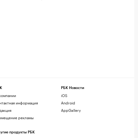
К
РБК Новости
компании
iOS
нтактная информация
Android
дакция
AppGallery
змещение рекламы
угие продукты РБК