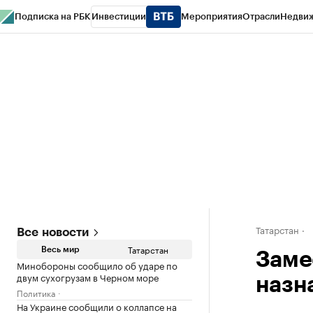
Подписка на РБК
Инвестиции
Мероприятия
Отрасли
Недви
РБК Life
Тренды
Визионеры
Национальные проекты
Город
Стиль
Кр
Спецпроекты СПб
Конференции СПб
Спецпроекты
Проверка конт
Татарстан
Все новости
Татарстан
Весь мир
Заме
Минобороны сообщило об ударе по
двум сухогрузам в Черном море
назн
Политика
На Украине сообщили о коллапсе на