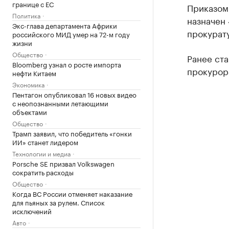
границе с ЕС
Приказом
Политика
назначен
Экс-глава департамента Африки
прокурату
российского МИД умер на 72-м году
жизни
Общество
Ранее ст
Bloomberg узнал о росте импорта
прокурора
нефти Китаем
Экономика
Пентагон опубликовал 16 новых видео
с неопознанными летающими
объектами
Общество
Трамп заявил, что победитель «гонки
ИИ» станет лидером
Технологии и медиа
Porsche SE призвал Volkswagen
сократить расходы
Общество
Когда ВС России отменяет наказание
для пьяных за рулем. Список
исключений
Авто