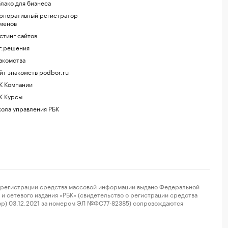
лако для бизнеса
рпоративный регистратор
менов
стинг сайтов
г.решения
акомства
йт знакомств podbor.ru
К Компании
К Курсы
ола управления РБК
регистрации средства массовой информации выдано Федеральной
и сетевого издания «РБК» (свидетельство о регистрации средства
ор) 03.12.2021 за номером ЭЛ №ФС77-82385) сопровождаются