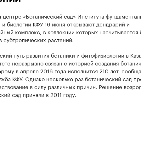
м центре «Ботанический сад» Института фундаментал
 и биологии КФУ 16 июня открывают дендрарий и
ный комплекс, в коллекции которых насчитывается б
в субтропических растений.
кий путь развития ботаники и фитофизиологии в Каз
тете неразрывно связан с историей создания ботани
орому в апреле 2016 года исполнится 210 лет, сообщ
ужба КФУ. Однако несколько раз ботанический сад п
ствование в силу различных причин. Решение возро
кий сад приняли в 2011 году.