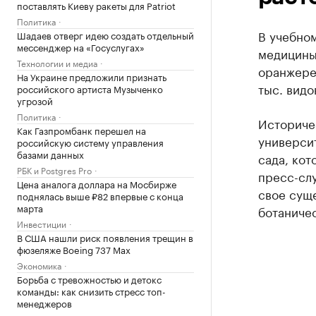
поставлять Киеву ракеты для Patriot
Политика
В учебно
Шадаев отверг идею создать отдельный
мессенджер на «Госуслугах»
медицины
Технологии и медиа
оранжерей
На Украине предложили признать
тыс. видо
российского артиста Музыченко
угрозой
Политика
Историчес
Как Газпромбанк перешел на
универси
российскую систему управления
базами данных
сада, кот
РБК и Postgres Pro
пресс-сл
Цена аналога доллара на Мосбирже
свое суще
поднялась выше ₽82 впервые с конца
марта
ботаничес
Инвестиции
В США нашли риск появления трещин в
фюзеляже Boeing 737 Max
Экономика
Борьба с тревожностью и детокс
команды: как снизить стресс топ-
менеджеров