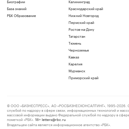
криптообменников из «Москва-Сити».
Биографии
Калининград
Видео
База знаний
Краснодарский край
Общество
РБК Образование
Нижний Новгород
Как мы ездили в Южную Корею за
Пермский край
здоровьем и впечатлениями
Ростов-на-Дону
Life
WSJ рассказала, как утечки о нехватке
Татарстан
боеприпасов «сводят с ума» Трампа
Тюмень
Политика
Черноземье
Глава Тувы Ховалыг включил Нарусову в
Кавказ
список кандидатов в Совет Федерации
Карелия
Политика
В Татарстане средняя зарплата
Мурманск
превысила ₽104 тыс.
Приморский край
Татарстан
Загрузить еще
© ООО «БИЗНЕСПРЕСС», АО «РОСБИЗНЕСКОНСАЛТИНГ», 1995–2026. Сообщ
службой по надзору в сфере связи, информационных технологий и масс
массовой информации выдано Федеральной службой по надзору в сфере
пометкой «РБК».
letters@rbc.ru
18+
Владельцем сайта является информационное агентство «РБК».