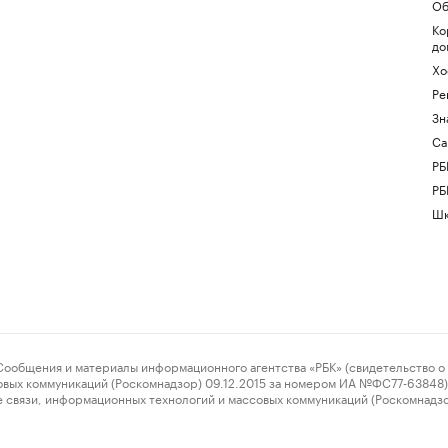
Об
Ко
до
Хо
Ре
Зн
Са
РБ
РБ
Шк
ения и материалы информационного агентства «РБК» (свидетельство о 
овых коммуникаций (Роскомнадзор) 09.12.2015 за номером ИА №ФС77-63848) 
 связи, информационных технологий и массовых коммуникаций (Роскомнадз