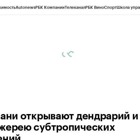
жимость
Autonews
РБК Компании
Телеканал
РБК Вино
Спорт
Школа упра
ипто
РБК Бизнес-среда
Дискуссионный клуб
Исследования
Кредитные 
рагентов
Политика
Экономика
Бизнес
Технологии и медиа
Финансы
Рын
зани открывают дендрарий и
жерею субтропических
ений