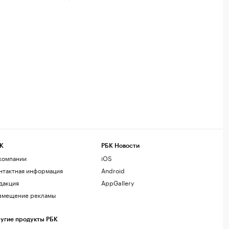
К
РБК Новости
компании
iOS
нтактная информация
Android
дакция
AppGallery
змещение рекламы
угие продукты РБК