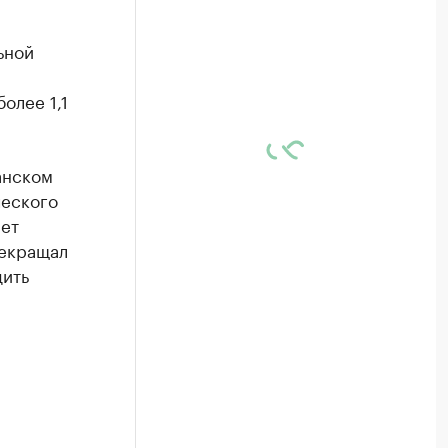
ьной
олее 1,1
анском
ческого
ает
рекращал
дить