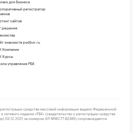
лако для бизнеса
рпоративный регистратор
менов
стинг сайтов
г.решения
акомства
йт знакомств podbor.ru
К Компании
К Курсы
ола управления РБК
регистрации средства массовой информации выдано Федеральной
и сетевого издания «РБК» (свидетельство о регистрации средства
ор) 03.12.2021 за номером ЭЛ №ФС77-82385) сопровождаются