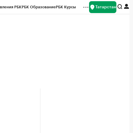
Татарстан
вления РБК
РБК Образование
РБК Курсы
рейтинги
Франшизы
Газета
ок наличной валюты