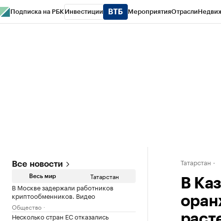
Подписка на РБК
Инвестиции
Мероприятия
Отрасли
Недви
РБК Life
Тренды
Визионеры
Национальные проекты
Город
Стиль
Кр
Спецпроекты СПб
Конференции СПб
Спецпроекты
Проверка конт
Татарстан
Все новости
Татарстан
Весь мир
В Ка
В Москве задержали работников
криптообменников. Видео
оран
Общество
Несколько стран ЕС отказались
раст