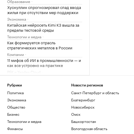
Образование
Хуснуллин спрогнозировал спад ввода
жилья при отсутствии мер поддержки
Экономика
Китайская нейросеть Kimi K3 вышла за
пределы тестовой среды
Технологии и медиа
Как формируется отрасль
стратегических металлов в России
Компании
11 мифов об ИИ в промышленности — и
как все устроено на практике
РБК и Yandex Cloud
Что такое Executive MBA и зачем
получать эту степень
Рубрики
Новости регионов
Образование
Политика
Санкт-Петербург и область
Что известно об атаках БПЛА на
Экономика
Екатеринбург
регионы России. Главное к 7 августа
Общество
Новосибирск
Политика
В Саудовской Аравии заподозрили
Бизнес
Омск
Иран в подготовке нападения
Технологии и медиа
Башкортостан
Политика
Финансы
Вологодская область
Задержание сотрудников