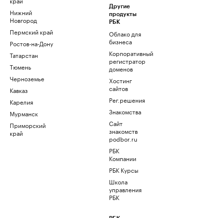
край
Другие
Нижний
продукты
Новгород
РБК
Пермский край
Облако для
бизнеса
Ростов-на-Дону
Корпоративный
Татарстан
регистратор
Тюмень
доменов
Черноземье
Хостинг
сайтов
Кавказ
Рег.решения
Карелия
Знакомства
Мурманск
Сайт
Приморский
знакомств
край
podbor.ru
РБК
Компании
РБК Курсы
Школа
управления
РБК