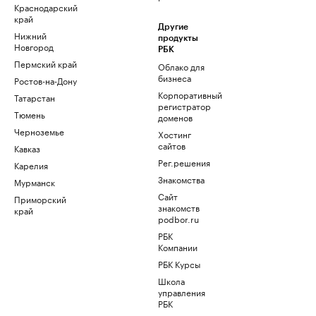
Краснодарский
край
Другие
Нижний
продукты
Новгород
РБК
Пермский край
Облако для
бизнеса
Ростов-на-Дону
Корпоративный
Татарстан
регистратор
Тюмень
доменов
Черноземье
Хостинг
сайтов
Кавказ
Рег.решения
Карелия
Знакомства
Мурманск
Сайт
Приморский
знакомств
край
podbor.ru
РБК
Компании
РБК Курсы
Школа
управления
РБК