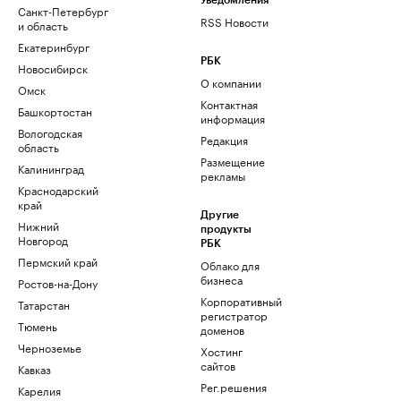
Уведомления
Санкт-Петербург
RSS Новости
и область
Екатеринбург
РБК
Новосибирск
О компании
Омск
Контактная
Башкортостан
информация
Вологодская
Редакция
область
Размещение
Калининград
рекламы
Краснодарский
край
Другие
Нижний
продукты
Новгород
РБК
Пермский край
Облако для
бизнеса
Ростов-на-Дону
Корпоративный
Татарстан
регистратор
Тюмень
доменов
Черноземье
Хостинг
сайтов
Кавказ
Рег.решения
Карелия