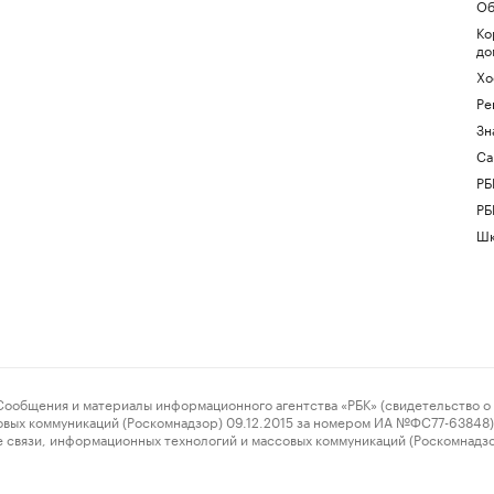
Об
Ко
до
Хо
Ре
Зн
Са
РБ
РБ
Шк
ения и материалы информационного агентства «РБК» (свидетельство о 
овых коммуникаций (Роскомнадзор) 09.12.2015 за номером ИА №ФС77-63848) 
 связи, информационных технологий и массовых коммуникаций (Роскомнадз