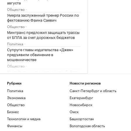
августа
Общество
Умерла заслуженный тренер России по
фехтованию Фаина Саевич
Общество
Минтранс предложил защищать трассы
от БПЛА за счет дорожных бюджетов
Политика
Супруге главы издательства «Джем»
предъявили обвинение в
мошенничестве
Общество
Bloomberg узнал о серии самоубийств
в Киберкомандовании США
Политика
Рубрики
Новости регионов
Землетрясение магнитудой 4,1
Политика
Санкт-Петербург и область
произошло в Туве
Экономика
Екатеринбург
Общество
Общество
Новосибирск
Средняя пенсия неработающих
превысила ₽35 тыс. в семи регионах
Бизнес
Омск
России
Технологии и медиа
Башкортостан
Общество
Финансы
Вологодская область
США ввели санкции в отношении