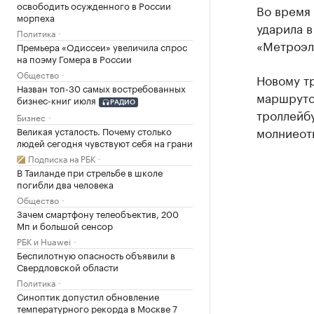
освободить осужденного в России
Во время 
морпеха
ударила в
Политика
«Метроэл
Премьера «Одиссеи» увеличила спрос
на поэму Гомера в России
Общество
Новому т
Назван топ-30 самых востребованных
маршруто
бизнес-книг июля
РАДИО
троллейбу
Бизнес
молниеот
Великая усталость. Почему столько
людей сегодня чувствуют себя на грани
Подписка на РБК
В Таиланде при стрельбе в школе
погибли два человека
Общество
Зачем смартфону телеобъектив, 200
Мп и большой сенсор
РБК и Huawei
Беспилотную опасность объявили в
Свердловской области
Политика
Синоптик допустил обновление
температурного рекорда в Москве 7