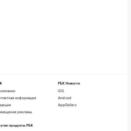
К
РБК Новости
компании
iOS
нтактная информация
Android
дакция
AppGallery
змещение рекламы
угие продукты РБК