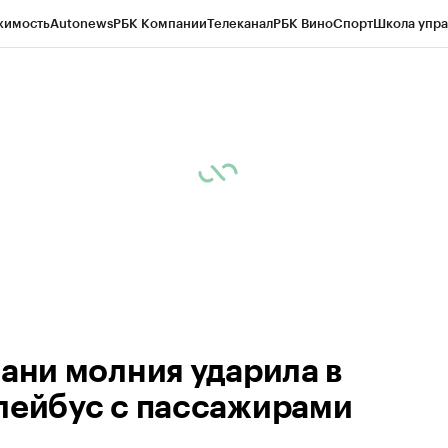
жимость
Autonews
РБК Компании
Телеканал
РБК Вино
Спорт
Школа упра
ипто
РБК Бизнес-среда
Дискуссионный клуб
Исследования
Кредитные 
рагентов
Политика
Экономика
Бизнес
Технологии и медиа
Финансы
Рын
зани молния ударила в
лейбус с пассажирами