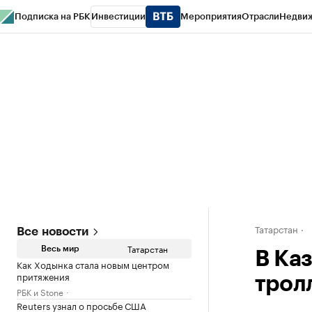
Подписка на РБК
Инвестиции
Мероприятия
Отрасли
Недви
РБК Life
Тренды
Визионеры
Национальные проекты
Город
Стиль
Кр
Спецпроекты СПб
Конференции СПб
Спецпроекты
Проверка конт
Татарстан
Все новости
Татарстан
Весь мир
В Ка
Как Ходынка стала новым центром
притяжения
трол
РБК и Stone
Reuters узнал о просьбе США