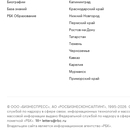
Биографии
Калининград
военного атташе Кубы в России
База знаний
Краснодарский край
Политика
Власти Венесуэлы и оппозиция начали
РБК Образование
Нижний Новгород
переговоры спустя неделю задержки
Пермский край
Политика
Ростов-на-Дону
Прощание с олимпийским чемпионом
Иваном Едешко пройдет 7 августа в
Татарстан
Москве
Тюмень
Общество
Черноземье
В США в аэропорту задержали
Кавказ
мужчину, угрожавшего взорвать бомбу
на рейсе
Карелия
Общество
Мурманск
Во Внуково предупредили о задержках
Приморский край
рейсов из-за грозы
Общество
Загрузить еще
© ООО «БИЗНЕСПРЕСС», АО «РОСБИЗНЕСКОНСАЛТИНГ», 1995–2026. Сообщ
службой по надзору в сфере связи, информационных технологий и масс
массовой информации выдано Федеральной службой по надзору в сфере
пометкой «РБК».
letters@rbc.ru
18+
Владельцем сайта является информационное агентство «РБК».