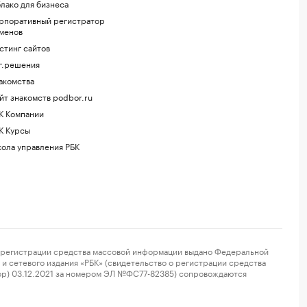
лако для бизнеса
рпоративный регистратор
менов
стинг сайтов
г.решения
акомства
йт знакомств podbor.ru
К Компании
К Курсы
ола управления РБК
регистрации средства массовой информации выдано Федеральной
и сетевого издания «РБК» (свидетельство о регистрации средства
ор) 03.12.2021 за номером ЭЛ №ФС77-82385) сопровождаются