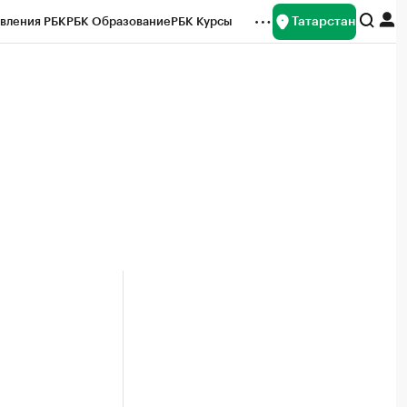
Татарстан
вления РБК
РБК Образование
РБК Курсы
рейтинги
Франшизы
Газета
ок наличной валюты