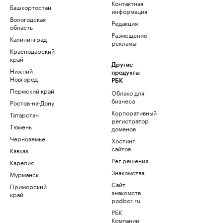
Контактная
Башкортостан
информация
Вологодская
Редакция
область
Размещение
Калининград
рекламы
Краснодарский
край
Другие
Нижний
продукты
Новгород
РБК
Пермский край
Облако для
бизнеса
Ростов-на-Дону
Корпоративный
Татарстан
регистратор
Тюмень
доменов
Черноземье
Хостинг
сайтов
Кавказ
Рег.решения
Карелия
Знакомства
Мурманск
Сайт
Приморский
знакомств
край
podbor.ru
РБК
Компании