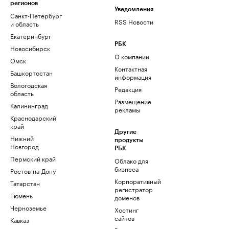
регионов
Уведомления
Санкт-Петербург
RSS Новости
и область
Екатеринбург
РБК
Новосибирск
О компании
Омск
Контактная
Башкортостан
информация
Вологодская
Редакция
область
Размещение
Калининград
рекламы
Краснодарский
край
Другие
Нижний
продукты
Новгород
РБК
Пермский край
Облако для
бизнеса
Ростов-на-Дону
Корпоративный
Татарстан
регистратор
Тюмень
доменов
Черноземье
Хостинг
сайтов
Кавказ