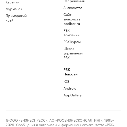
Рег.решения
Карелия
Знакомства
Мурманск
Сайт
Приморский
знакомств
край
podbor.ru
РБК
Компании
РБК Курсы
Школа
управления
РБК
РБК
Новости
iOS
Android
AppGallery
© ООО «БИЗНЕСПРЕСС», АО «РОСБИЗНЕСКОНСАЛТИНГ», 1995–
2026. Сообщения и материалы информационного агентства «РБК»