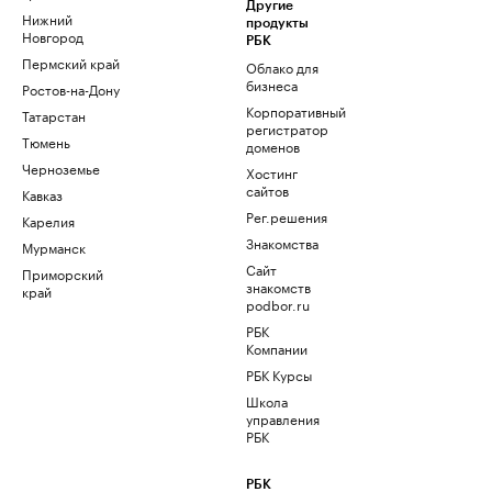
Другие
Нижний
продукты
Новгород
РБК
Пермский край
Облако для
бизнеса
Ростов-на-Дону
Корпоративный
Татарстан
регистратор
Тюмень
доменов
Черноземье
Хостинг
сайтов
Кавказ
Рег.решения
Карелия
Знакомства
Мурманск
Сайт
Приморский
знакомств
край
podbor.ru
РБК
Компании
РБК Курсы
Школа
управления
РБК
РБК