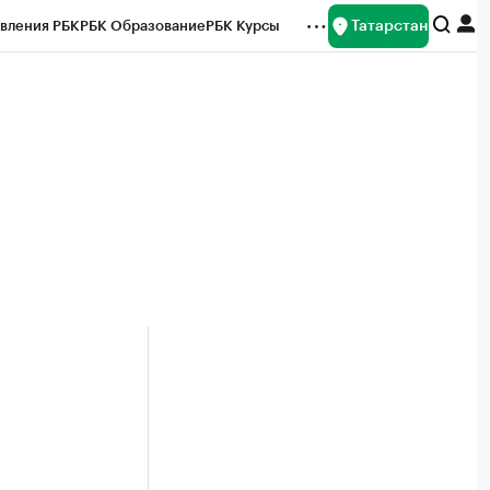
Татарстан
вления РБК
РБК Образование
РБК Курсы
рейтинги
Франшизы
Газета
ок наличной валюты