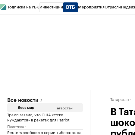
Подписка на РБК
Инвестиции
Мероприятия
Отрасли
Недви
РБК Life
Тренды
Визионеры
Национальные проекты
Город
Стиль
Кр
Спецпроекты СПб
Конференции СПб
Спецпроекты
Проверка конт
Татарстан
Все новости
Татарстан
Весь мир
В Та
Трамп заявил, что США «тоже
нуждаются» в ракетах для Patriot
шоко
Политика
Reuters сообщил о серии кибератак на
рубл