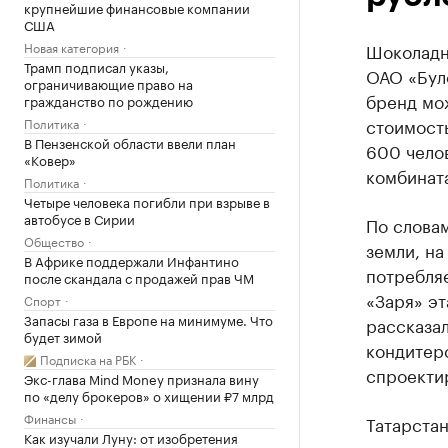
крупнейшие финансовые компании
США
Новая категория
Шоколадн
Трамп подписал указы,
ОАО «Бул
ограничивающие право на
бренд мож
гражданство по рождению
стоимост
Политика
В Пензенской области ввели план
600 чело
«Ковер»
комбината
Политика
Четыре человека погибли при взрыве в
автобусе в Сирии
По словам
Общество
земли, на
В Африке поддержали Инфантино
потребляе
после скандала с продажей прав ЧМ
«Заря» эт
Спорт
Запасы газа в Европе на минимуме. Что
рассказал
будет зимой
кондитерс
Подписка на РБК
спроектир
Экс-глава Mind Money признала вину
по «делу брокеров» о хищении ₽7 млрд
Финансы
Татарстан
Как изучали Луну: от изобретения