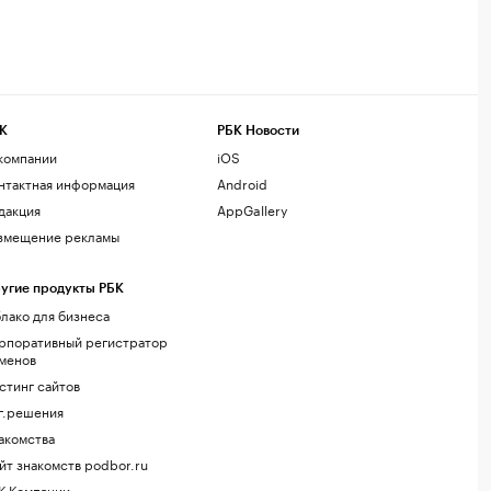
К
РБК Новости
компании
iOS
нтактная информация
Android
дакция
AppGallery
змещение рекламы
угие продукты РБК
лако для бизнеса
рпоративный регистратор
менов
стинг сайтов
г.решения
акомства
йт знакомств podbor.ru
К Компании