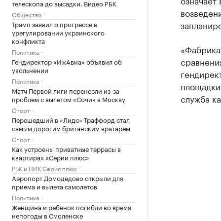
означает 
телескопа до высадки. Видео РБК
возведени
Общество
запланиро
Трамп заявил о прогрессе в
урегулировании украинского
конфликта
«Фабрика 
Политика
сравнения
Гендиректор «ИжАвиа» объявил об
увольнении
гендирект
Политика
площадки
Матч Первой лиги перенесли из-за
служба к
проблем с вылетом «Сочи» в Москву
Спорт
Перешедший в «Лидс» Траффорд стал
самым дорогим британским вратарем
Спорт
Как устроены приватные террасы в
квартирах «Серии плюс»
РБК и ПИК Серия плюс
Аэропорт Домодедово открыли для
приема и вылета самолетов
Политика
Женщина и ребенок погибли во время
непогоды в Смоленске