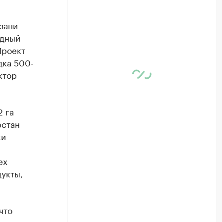
зани
адный
Проект
дка 500-
ктор
2 га
рстан
ки
ех
укты,
что