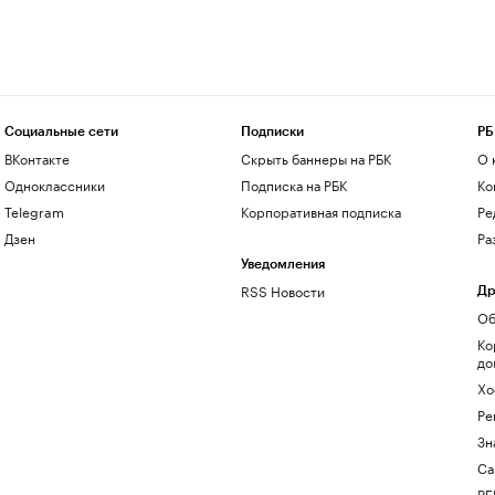
Социальные сети
Подписки
РБ
ВКонтакте
Скрыть баннеры на РБК
О 
Одноклассники
Подписка на РБК
Ко
Telegram
Корпоративная подписка
Ре
Дзен
Ра
Уведомления
RSS Новости
Др
Об
Ко
до
Хо
Ре
Зн
Са
РБ