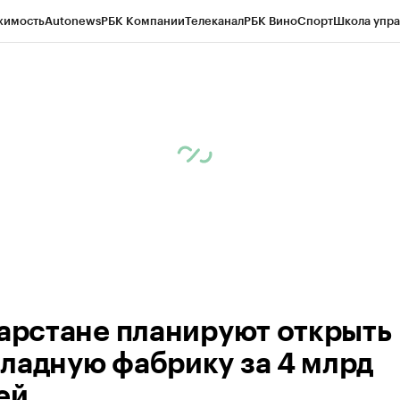
жимость
Autonews
РБК Компании
Телеканал
РБК Вино
Спорт
Школа упра
ипто
РБК Бизнес-среда
Дискуссионный клуб
Исследования
Кредитные 
рагентов
Политика
Экономика
Бизнес
Технологии и медиа
Финансы
Рын
тарстане планируют открыть
ладную фабрику за 4 млрд
ей