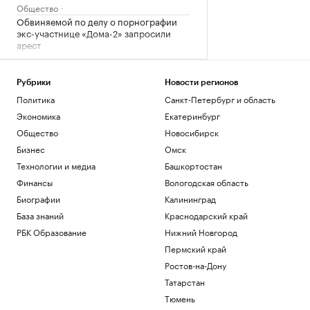
Общество
Обвиняемой по делу о порнографии
экс-участнице «Дома-2» запросили
арест
Общество
Иран сообщил об «операции против
целей врага» в Ормузском проливе
Рубрики
Новости регионов
Политика
Санкт-Петербург и область
Политика
Шнайдер обыграла Калинскую и вышла
Экономика
Екатеринбург
в четвертый круг турнира в Торонто
Общество
Новосибирск
Спорт
Бизнес
Омск
В горах Казахстана эвакуировали еще
Технологии и медиа
Башкортостан
одного туриста из России
Финансы
Вологодская область
Общество
Биографии
Калининград
Загрузить еще
База знаний
Краснодарский край
РБК Образование
Нижний Новгород
Пермский край
Ростов-на-Дону
Татарстан
Тюмень